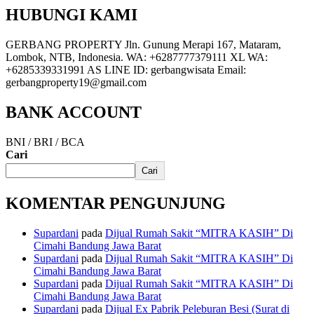
HUBUNGI KAMI
GERBANG PROPERTY Jln. Gunung Merapi 167, Mataram,
Lombok, NTB, Indonesia. WA: +6287777379111 XL WA:
+6285339331991 AS LINE ID: gerbangwisata Email:
gerbangproperty19@gmail.com
BANK ACCOUNT
BNI / BRI / BCA
Cari
Cari
KOMENTAR PENGUNJUNG
Supardani
pada
Dijual Rumah Sakit “MITRA KASIH” Di
Cimahi Bandung Jawa Barat
Supardani
pada
Dijual Rumah Sakit “MITRA KASIH” Di
Cimahi Bandung Jawa Barat
Supardani
pada
Dijual Rumah Sakit “MITRA KASIH” Di
Cimahi Bandung Jawa Barat
Supardani
pada
Dijual Ex Pabrik Peleburan Besi (Surat di