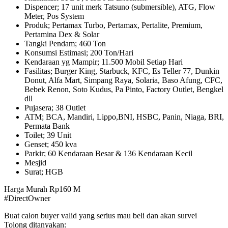
Dispencer; 17 unit merk Tatsuno (submersible), ATG, Flow
Meter, Pos System
Produk; Pertamax Turbo, Pertamax, Pertalite, Premium,
Pertamina Dex & Solar
Tangki Pendam; 460 Ton
Konsumsi Estimasi; 200 Ton/Hari
Kendaraan yg Mampir; 11.500 Mobil Setiap Hari
Fasilitas; Burger King, Starbuck, KFC, Es Teller 77, Dunkin
Donut, Alfa Mart, Simpang Raya, Solaria, Baso Afung, CFC,
Bebek Renon, Soto Kudus, Pa Pinto, Factory Outlet, Bengkel
dll
Pujasera; 38 Outlet
ATM; BCA, Mandiri, Lippo,BNI, HSBC, Panin, Niaga, BRI,
Permata Bank
Toilet; 39 Unit
Genset; 450 kva
Parkir; 60 Kendaraan Besar & 136 Kendaraan Kecil
Mesjid
Surat; HGB
Harga Murah Rp160 M
#DirectOwner
Buat calon buyer valid yang serius mau beli dan akan survei
Tolong ditanyakan: