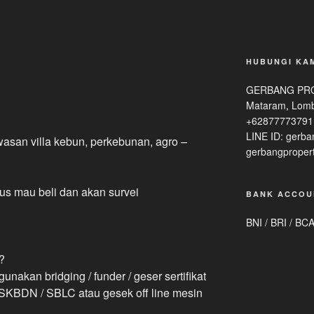
HUBUNGI KA
GERBANG PROP
Mataram, Lomb
+62877773791
LINE ID: gerba
asan villa kebun, perkebunan, agro –
gerbangproper
ius mau beli dan akan survei
BANK ACCOU
BNI / BRI / BC
 ?
akan bridging / funder / geser sertifikat
 SKBDN / SBLC atau gesek off line mesin