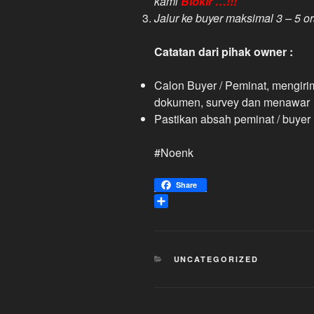
kami
Blokir …!!!
Jalur ke buyer maksimal 3 – 5 o
Catatan dari pihak owner :
Calon Buyer / Peminat, mengiri
dokumen, survey dan menawar
Pastikan absah peminat / buyer 
#Noenk
Share
S
h
a
r
KATEGORI
UNCATEGORIZED
e