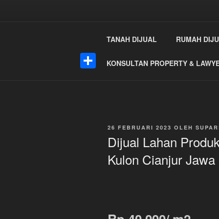
Lompat
ke
konten
TANAH DIJUAL
RUMAH DIJ
KONSULTAN PROPERTY & LAWY
S
h
a
r
DIPOSKAN
26 FEBRUARI 2023
OLEH
SUPAR
PADA
Dijual Lahan Produk
e
Kulon Cianjur Jawa 
Rp 40.000/ m2