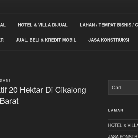
GERBANG PROPERTY
UAL
HOTEL & VILLA DIJUAL
LAHAN / TEMPAT BISNIS /
AGEN PROPERTY & JASA KONSTRUKSI
ER
JUAL, BELI & KREDIT MOBIL
JASA KONSTRUKSI
DANI
Pencarian
tif 20 Hektar Di Cikalong
untuk:
Barat
LAMAN
HOTEL & VILL
JASA KONSTR