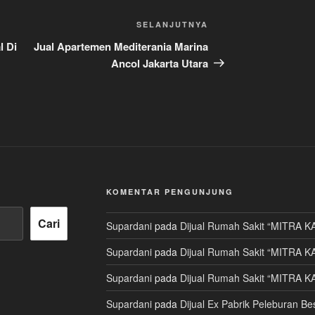
Pos
SELANJUTNYA
Selanjutnya
l Di
Jual Apartemen Mediterania Marina
Ancol Jakarta Utara
KOMENTAR PENGUNJUNG
Cari
Supardani
pada
Dijual Rumah Sakit “MITRA K
Supardani
pada
Dijual Rumah Sakit “MITRA K
Supardani
pada
Dijual Rumah Sakit “MITRA K
Supardani
pada
Dijual Ex Pabrik Peleburan Bes