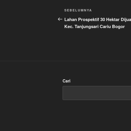
Navigasi
Pos
SEBELUMNYA
pos
Sebelumnya
Lahan Prospektif 30 Hektar Dijua
Kec. Tanjungsari Cariu Bogor
Cari