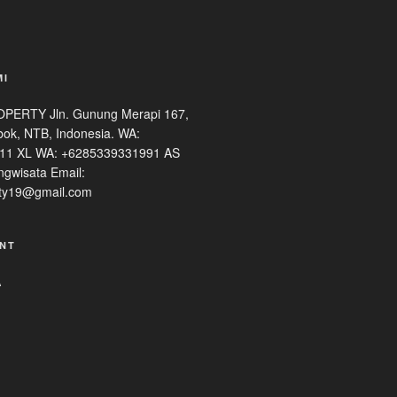
MI
ERTY Jln. Gunung Merapi 167,
ok, NTB, Indonesia. WA:
11 XL WA: +6285339331991 AS
ngwisata Email:
ty19@gmail.com
NT
A