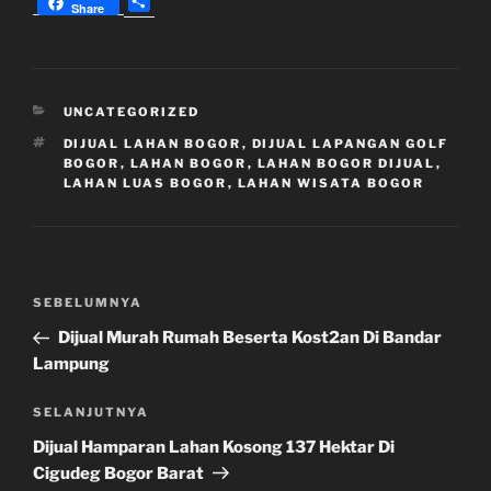
S
Share
h
a
r
e
KATEGORI
UNCATEGORIZED
TAG
DIJUAL LAHAN BOGOR
,
DIJUAL LAPANGAN GOLF
BOGOR
,
LAHAN BOGOR
,
LAHAN BOGOR DIJUAL
,
LAHAN LUAS BOGOR
,
LAHAN WISATA BOGOR
Navigasi
Pos
SEBELUMNYA
pos
Sebelumnya
Dijual Murah Rumah Beserta Kost2an Di Bandar
Lampung
Pos
SELANJUTNYA
Selanjutnya
Dijual Hamparan Lahan Kosong 137 Hektar Di
Cigudeg Bogor Barat