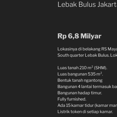
Lebak Bulus Jakart
Rp 6,8 Milyar
Lokasinya di belakang RS May
South quarter Lebak Bulus. Lok
Luas tanah 210 m² (SHM).
Luas bangunan 535 m².
Bentuk tanah ngantong
Bangunan 4 lantai termasuk b
Bangunan hadap timur.
Fully furnished.
Ada 15 kamar tidur (kamar man
Listrik token di setiap kamar.