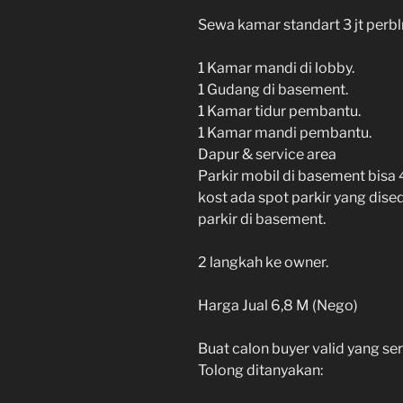
Sewa kamar standart 3 jt perbln
1 Kamar mandi di lobby.
1 Gudang di basement.
1 Kamar tidur pembantu.
1 Kamar mandi pembantu.
Dapur & service area
Parkir mobil di basement bisa
kost ada spot parkir yang dise
parkir di basement.
2 langkah ke owner.
Harga Jual 6,8 M (Nego)
Buat calon buyer valid yang ser
Tolong ditanyakan: