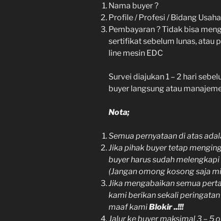
Nama buyer ?
Profile / Profesi / Bidang Usaha
Pembayaran ? Tidak bisa mengg
sertifikat sebelum lunas, atau
line mesin EDC
Survei diajukan 1 – 2 hari sebe
buyer langsung atau manajemen
Nota;
Semua pernyataan di atas adala
Jika pihak buyer tetap mengin
buyer harus sudah melengkapi 
(Jangan omong kosong saja mi
Jika mengabaikan semua pertan
kami berikan sekali peringata
maaf kami
Blokir ..!!!
Jalur ke buyer maksimal 3 – 5 