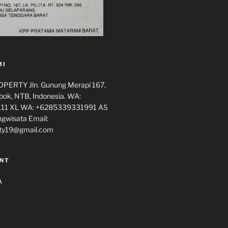
MI
ERTY Jln. Gunung Merapi 167,
ok, NTB, Indonesia. WA:
11 XL WA: +6285339331991 AS
ngwisata Email:
ty19@gmail.com
NT
A