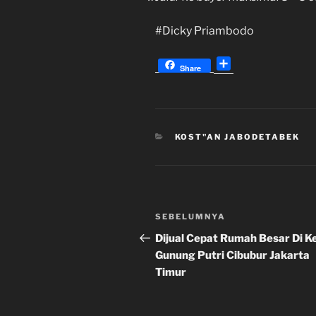
#Dicky Priambodo
S
Share
h
a
r
e
KATEGORI
KOST"AN JABODETABEK
Navigasi
Pos
SEBELUMNYA
pos
Sebelumnya
Dijual Cepat Rumah Besar Di Ke
Gunung Putri Cibubur Jakarta
Timur