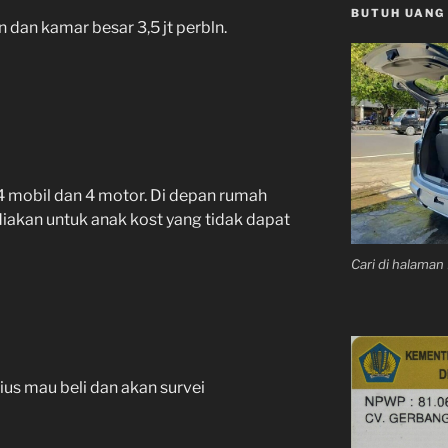
BUTUH UANG
 dan kamar besar 3,5 jt perbln.
 4 mobil dan 4 motor. Di depan rumah
diakan untuk anak kost yang tidak dapat
Cari di halama
ius mau beli dan akan survei