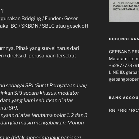
 ?
unakan Bridging / Funder / Geser
 pakai BG / SKBDN / SBLC atau gesek off
HUBUNGI KA
lumnya. Pihak yang survei harus dari
GERBANG PROP
 / direksi di perusahaan tersebut
Mataram, Lomb
+62877773791
LINE ID: gerba
gerbangproper
h sebagai SPJ (Surat Pernyataan Jual)
ginkan SPJ secara khusus, mediator
BANK ACCOU
data yang kami sebutkan di atas
nta SPJ)
BNI / BRI / BC
yaan di atas terutama point 1, 2 dan 3
n dan jika masih mengabaikan. Mohon
orang (tidak menerima jalur panjang)