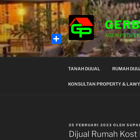
Lompat
ke
konten
GERB
AGEN PROPER
S
h
a
TANAH DIJUAL
RUMAH DIJU
r
KONSULTAN PROPERTY & LAW
e
DIPOSKAN
25 FEBRUARI 2023
OLEH
SUPA
PADA
Dijual Rumah Kost 