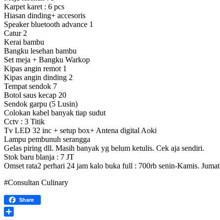
Karpet karet : 6 pcs
Hiasan dinding+ accesoris
Speaker bluetooth advance 1
Catur 2
Kerai bambu
Bangku lesehan bambu
Set meja + Bangku Warkop
Kipas angin remot 1
Kipas angin dinding 2
Tempat sendok 7
Botol saus kecap 20
Sendok garpu (5 Lusin)
Colokan kabel banyak tiap sudut
Cctv : 3 Titik
Tv LED 32 inc + setup box+ Antena digital Aoki
Lampu pembunuh serangga
Gelas piring dll. Masih banyak yg belum ketulis. Cek aja sendiri.
Stok baru blanja : 7 JT
Omset rata2 perhari 24 jam kalo buka full : 700rb senin-Kamis. Juma
#Consultan Culinary
Share