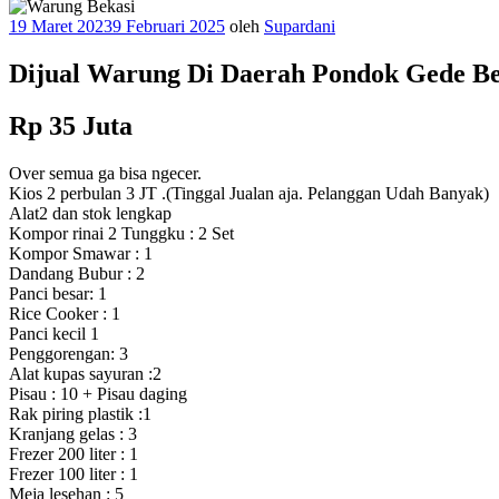
Diposkan
19 Maret 2023
9 Februari 2025
oleh
Supardani
pada
Dijual Warung Di Daerah Pondok Gede Be
Rp 35 Juta
Over semua ga bisa ngecer.
Kios 2 perbulan 3 JT .(Tinggal Jualan aja. Pelanggan Udah Banyak)
Alat2 dan stok lengkap
Kompor rinai 2 Tunggku : 2 Set
Kompor Smawar : 1
Dandang Bubur : 2
Panci besar: 1
Rice Cooker : 1
Panci kecil 1
Penggorengan: 3
Alat kupas sayuran :2
Pisau : 10 + Pisau daging
Rak piring plastik :1
Kranjang gelas : 3
Frezer 200 liter : 1
Frezer 100 liter : 1
Meja lesehan : 5