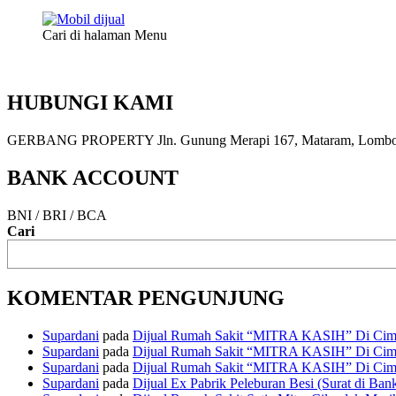
Cari di halaman Menu
HUBUNGI KAMI
GERBANG PROPERTY Jln. Gunung Merapi 167, Mataram, Lombok, 
BANK ACCOUNT
BNI / BRI / BCA
Cari
KOMENTAR PENGUNJUNG
Supardani
pada
Dijual Rumah Sakit “MITRA KASIH” Di Cima
Supardani
pada
Dijual Rumah Sakit “MITRA KASIH” Di Cima
Supardani
pada
Dijual Rumah Sakit “MITRA KASIH” Di Cima
Supardani
pada
Dijual Ex Pabrik Peleburan Besi (Surat di Ban