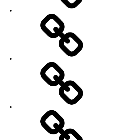
LAHAN
/
TEMPAT
BISNIS
/
GEDUNG
KONSULTAN
PROPERTY
&
LAWYER
JUAL,
BELI
&
KREDIT
MOBIL