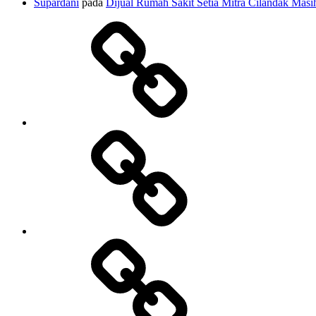
Supardani
pada
Dijual Rumah Sakit Setia Mitra Cilandak Masih
TANAH
DIJUAL
RUMAH
DIJUAL
HOTEL
&
VILLA
DIJUAL