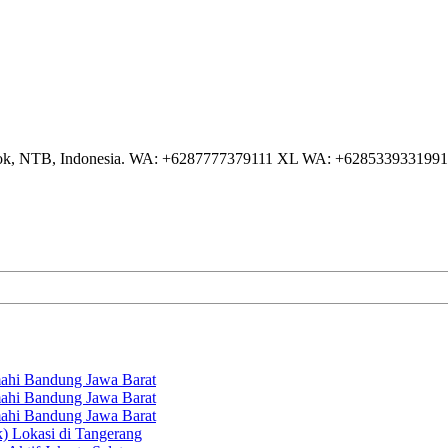
NTB, Indonesia. WA: +6287777379111 XL WA: +6285339331991 AS
hi Bandung Jawa Barat
hi Bandung Jawa Barat
hi Bandung Jawa Barat
k) Lokasi di Tangerang