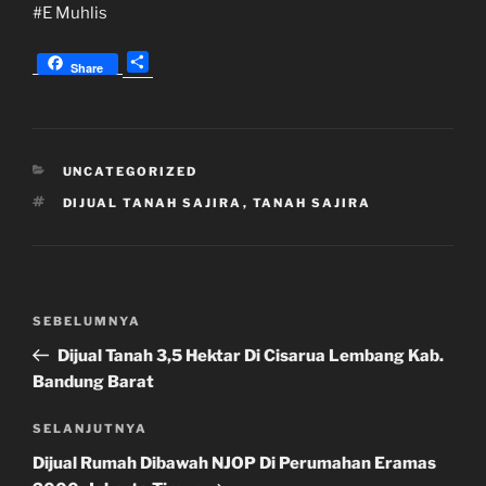
#E Muhlis
S
Share
h
a
r
e
KATEGORI
UNCATEGORIZED
TAG
DIJUAL TANAH SAJIRA
,
TANAH SAJIRA
Navigasi
Pos
SEBELUMNYA
pos
Sebelumnya
Dijual Tanah 3,5 Hektar Di Cisarua Lembang Kab.
Bandung Barat
Pos
SELANJUTNYA
Selanjutnya
Dijual Rumah Dibawah NJOP Di Perumahan Eramas