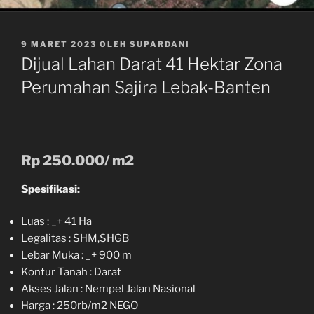
DIPOSKAN
9 MARET 2023
OLEH
SUPARDANI
PADA
Dijual Lahan Darat 41 Hektar Zona
Perumahan Sajira Lebak-Banten
Rp 250.000/ m2
Spesifikasi:
Luas : _+ 41 Ha
Legalitas : SHM,SHGB
Lebar Muka : _+ 900 m
Kontur Tanah : Darat
Akses Jalan : Nempel Jalan Nasional
Harga : 250rb/m2 NEGO