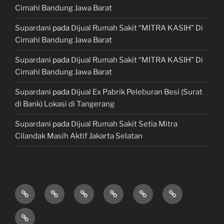
Cimahi Bandung Jawa Barat
Supardani
pada
Dijual Rumah Sakit “MITRA KASIH” Di
Cimahi Bandung Jawa Barat
Supardani
pada
Dijual Rumah Sakit “MITRA KASIH” Di
Cimahi Bandung Jawa Barat
Supardani
pada
Dijual Ex Pabrik Peleburan Besi (Surat
di Bank) Lokasi di Tangerang
Supardani
pada
Dijual Rumah Sakit Setia Mitra
Cilandak Masih Aktif Jakarta Selatan
TANAH
RUMAH
HOTEL
LAHAN
KONSULTAN
JUAL,
DIJUAL
DIJUAL
&
/
PROPERTY
BELI
JASA
VILLA
TEMPAT
&
&