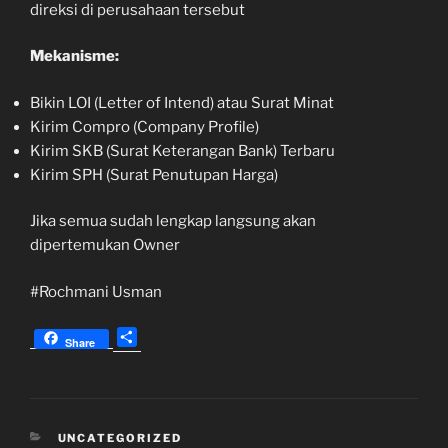
direksi di perusahaan tersebut
Mekanisme:
Bikin LOI (Letter of Intend) atau Surat Minat
Kirim Compro (Company Profile)
Kirim SKB (Surat Keterangan Bank) Terbaru
Kirim SPH (Surat Penutupan Harga)
Jika semua sudah lengkap langsung akan
dipertemukan Owner
#Rochmani Usman
S
Share
h
a
r
e
KATEGORI
UNCATEGORIZED