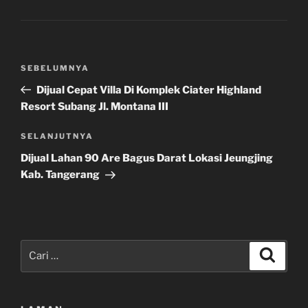
Navigasi
Pos
SEBELUMNYA
pos
Sebelumnya
Dijual Cepat Villa Di Komplek Ciater Highland
Resort Subang Jl. Montana III
Pos
SELANJUTNYA
Selanjutnya
Dijual Lahan 90 Are Bagus Darat Lokasi Jeungjing
Kab. Tangerang
Pencarian
Cari
untuk: