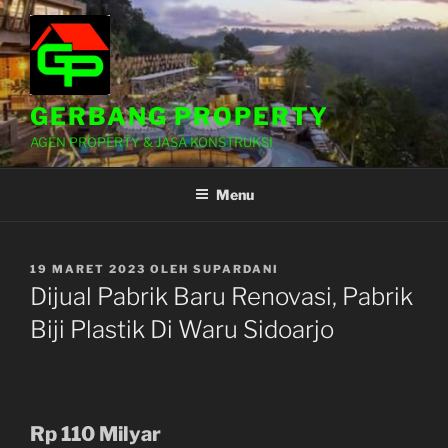
Lompat
ke
konten
GERBANG PROPERTY
AGEN PROPERTY & JASA KONSTRUKSI
Menu
DIPOSKAN
19 MARET 2023
OLEH
SUPARDANI
PADA
Dijual Pabrik Baru Renovasi, Pabrik
Biji Plastik Di Waru Sidoarjo
Rp 110 Milyar