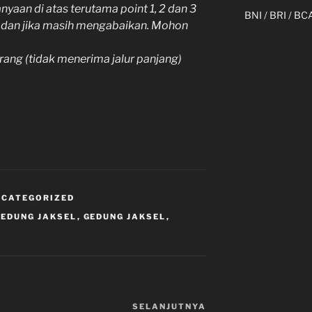
yaan di atas terutama point 1, 2 dan 3
BNI / BRI / BC
n dan jika masih mengabaikan. Mohon
orang (tidak menerima jalur panjang)
NCATEGORIZED
GEDUNG JAKSEL
,
GEDUNG JAKSEL
,
SELANJUTNYA
Pos