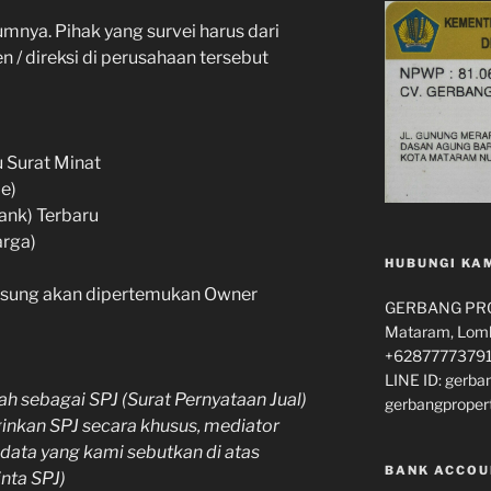
lumnya. Pihak yang survei harus dari
 / direksi di perusahaan tersebut
u Surat Minat
e)
ank) Terbaru
arga)
HUBUNGI KA
gsung akan dipertemukan Owner
GERBANG PROP
Mataram, Lomb
+62877773791
LINE ID: gerba
h sebagai SPJ (Surat Pernyataan Jual)
gerbangproper
ginkan SPJ secara khusus, mediator
data yang kami sebutkan di atas
BANK ACCOU
nta SPJ)