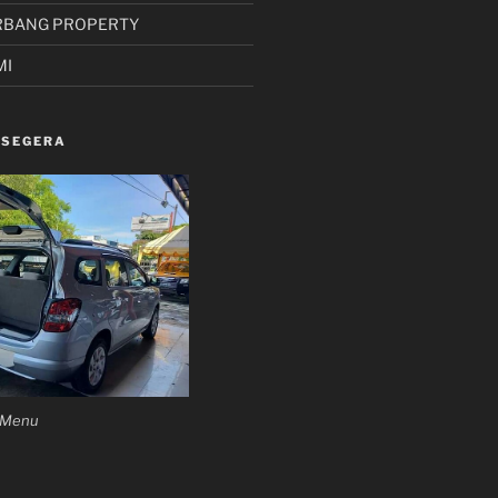
RBANG PROPERTY
MI
 SEGERA
n Menu