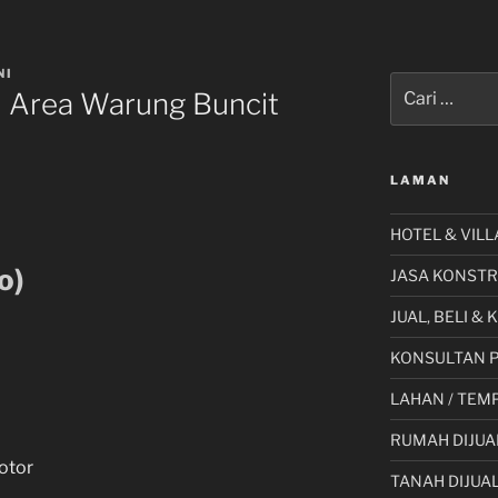
NI
Pencarian
u Area Warung Buncit
untuk:
LAMAN
HOTEL & VILL
o)
JASA KONSTR
JUAL, BELI &
KONSULTAN 
LAHAN / TEMP
RUMAH DIJUA
otor
TANAH DIJUA