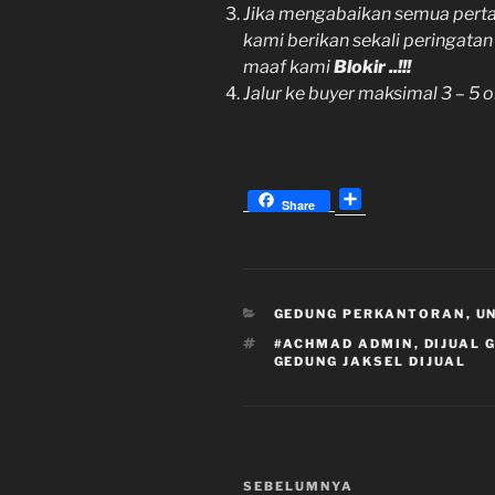
Jika mengabaikan semua pertan
kami berikan sekali peringata
maaf kami
Blokir ..!!!
Jalur ke buyer maksimal 3 – 5 
S
Share
h
a
r
e
KATEGORI
GEDUNG PERKANTORAN
,
U
TAG
#ACHMAD ADMIN
,
DIJUAL 
GEDUNG JAKSEL DIJUAL
Navigasi
Pos
SEBELUMNYA