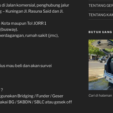
is di Jalan komersial, penghubung jalur
TENTANG GE
 – Kuningan Jl. Rasuna Said dan Jl.
TENTANG KA
 Kota maupun Tol JORR 1
 (busway).
BUTUH UANG
erdagangan, rumah sakit (jmc),
ius mau beli dan akan survei
 ?
Cari di halama
unakan Bridging / Funder / Geser
 pakai BG / SKBDN / SBLC atau gesek off