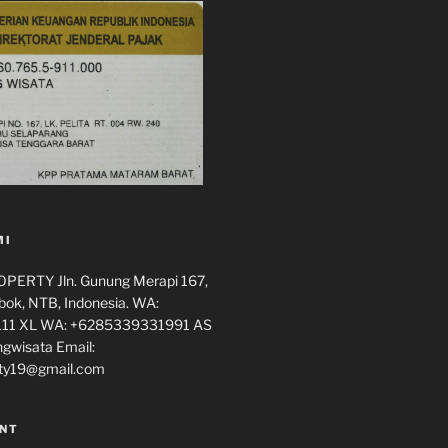
MI
ERTY Jln. Gunung Merapi 167,
ok, NTB, Indonesia. WA:
11 XL WA: +6285339331991 AS
ngwisata Email:
ty19@gmail.com
NT