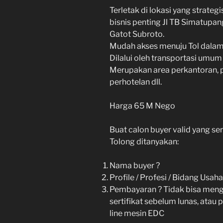
Terletak di lokasi yang strateg
bisnis penting Jl TB Simatupang
Gatot Subroto.
Mudah akses menuju Tol dalam
Dilalui oleh transportasi umum
Merupakan area perkantoran, p
perhotelan dll.
Harga 65 M Nego
Buat calon buyer valid yang ser
Tolong ditanyakan:
Nama buyer ?
Profile / Profesi / Bidang Usaha
Pembayaran ? Tidak bisa mengg
sertifikat sebelum lunas, atau
line mesin EDC