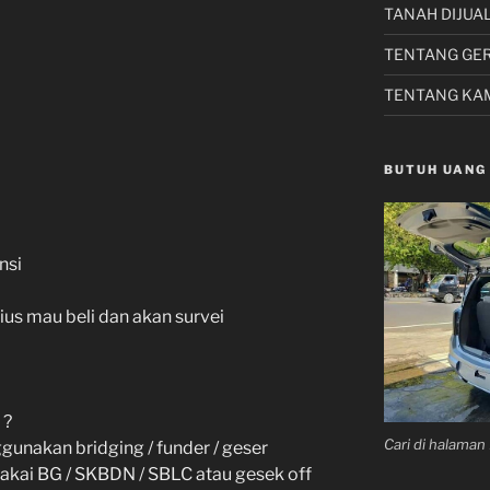
TANAH DIJUA
TENTANG GE
TENTANG KA
BUTUH UANG
nsi
ius mau beli dan akan survei
 ?
Cari di halama
unakan bridging / funder / geser
 pakai BG / SKBDN / SBLC atau gesek off