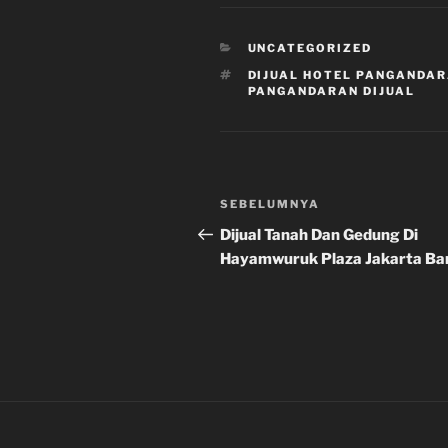
r
e
KATEGORI
UNCATEGORIZED
TAG
DIJUAL HOTEL PANGANDA
PANGANDARAN DIJUAL
Navigasi
Pos
SEBELUMNYA
pos
Sebelumnya
Dijual Tanah Dan Gedung Di
Hayamwuruk Plaza Jakarta Ba