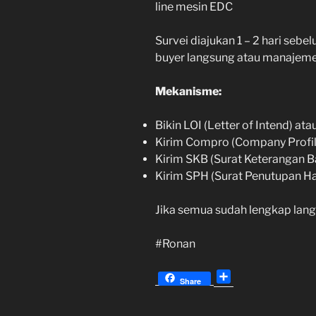
line mesin EDC
Survei diajukan 1 – 2 hari sebe
buyer langsung atau manajemen
Mekanisme:
Bikin LOI (Letter of Intend) ata
Kirim Compro (Company Profil
Kirim SKB (Surat Keterangan B
Kirim SPH (Surat Penutupan H
Jika semua sudah lengkap lan
#Ronan
S
Share
h
a