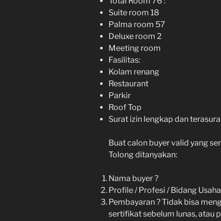
Total Room 76 :
Suite room 18
Palma room 57
Deluxe room 2
Meeting room
Fasilitas:
Kolam renang
Restaurant
Parkir
Roof Top
Surat izin lengkap dan terasura
Buat calon buyer valid yang ser
Tolong ditanyakan:
Nama buyer ?
Profile / Profesi / Bidang Usaha
Pembayaran ? Tidak bisa mengg
sertifikat sebelum lunas, atau