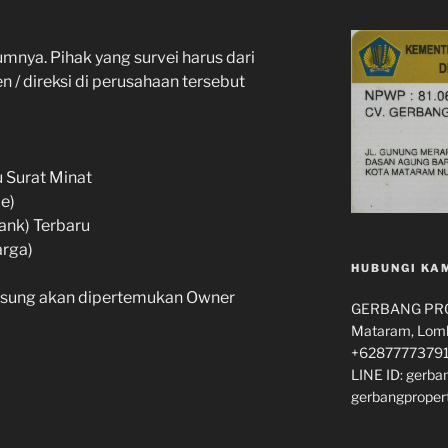
lumnya. Pihak yang survei harus dari
 / direksi di perusahaan tersebut
u Surat Minat
e)
ank) Terbaru
arga)
HUBUNGI KA
gsung akan dipertemukan Owner
GERBANG PROP
Mataram, Lomb
+62877773791
LINE ID: gerba
gerbangproper