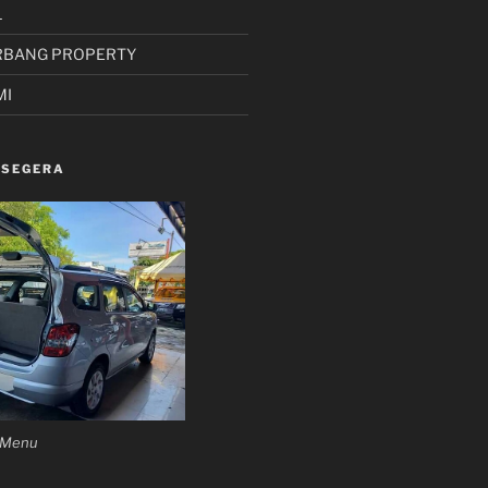
L
RBANG PROPERTY
MI
 SEGERA
n Menu