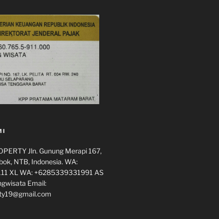
MI
ERTY Jln. Gunung Merapi 167,
ok, NTB, Indonesia. WA:
11 XL WA: +6285339331991 AS
ngwisata Email:
ty19@gmail.com