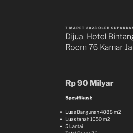
DIPOSKAN
7 MARET 2023
OLEH
SUPARDA
PADA
Dijual Hotel Binta
Room 76 Kamar Ja
Rp 90 Milyar
Spesifikasi:
Luas Bangunan 4888 m2
Luas tanah 1650 m2
5 Lantai