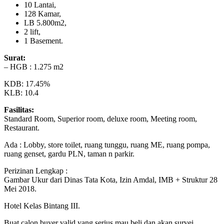
10 Lantai,
128 Kamar,
LB 5.800m2,
2 lift,
1 Basement.
Surat:
– HGB : 1.275 m2
KDB: 17.45%
KLB: 10.4
Fasilitas:
Standard Room, Superior room, deluxe room, Meeting room,
Restaurant.
Ada : Lobby, store toilet, ruang tunggu, ruang ME, ruang pompa,
ruang genset, gardu PLN, taman n parkir.
Perizinan Lengkap :
Gambar Ukur dari Dinas Tata Kota, Izin Amdal, IMB + Struktur 28
Mei 2018.
Hotel Kelas Bintang III.
Buat calon buyer valid yang serius mau beli dan akan survei