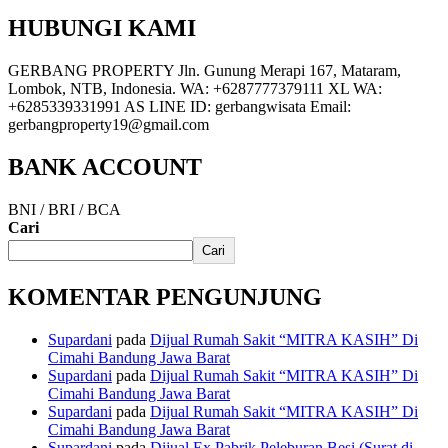
HUBUNGI KAMI
GERBANG PROPERTY Jln. Gunung Merapi 167, Mataram,
Lombok, NTB, Indonesia. WA: +6287777379111 XL WA:
+6285339331991 AS LINE ID: gerbangwisata Email:
gerbangproperty19@gmail.com
BANK ACCOUNT
BNI / BRI / BCA
Cari
Cari
KOMENTAR PENGUNJUNG
Supardani
pada
Dijual Rumah Sakit “MITRA KASIH” Di
Cimahi Bandung Jawa Barat
Supardani
pada
Dijual Rumah Sakit “MITRA KASIH” Di
Cimahi Bandung Jawa Barat
Supardani
pada
Dijual Rumah Sakit “MITRA KASIH” Di
Cimahi Bandung Jawa Barat
Supardani
pada
Dijual Ex Pabrik Peleburan Besi (Surat di