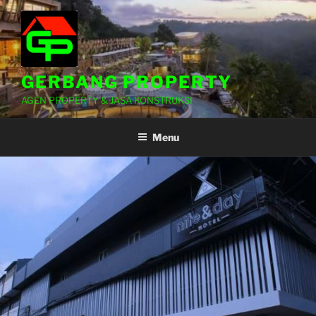
Lompat
ke
konten
GERBANG PROPERTY
AGEN PROPERTY & JASA KONSTRUKSI
Menu