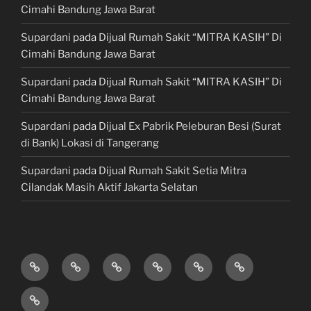
Cimahi Bandung Jawa Barat
Supardani
pada
Dijual Rumah Sakit “MITRA KASIH” Di
Cimahi Bandung Jawa Barat
Supardani
pada
Dijual Rumah Sakit “MITRA KASIH” Di
Cimahi Bandung Jawa Barat
Supardani
pada
Dijual Ex Pabrik Peleburan Besi (Surat
di Bank) Lokasi di Tangerang
Supardani
pada
Dijual Rumah Sakit Setia Mitra
Cilandak Masih Aktif Jakarta Selatan
TANAH
RUMAH
HOTEL
LAHAN
KONSULTAN
JUAL,
DIJUAL
DIJUAL
&
/
PROPERTY
BELI
JASA
VILLA
TEMPAT
&
&