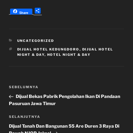
S
Share
h
a
r
e
KATEGORI
UNCATEGORIZED
TAG
DIJUAL HOTEL KEDUNGDORO
,
DIJUAL HOTEL
NIGHT & DAY
,
HOTEL NIGHT & DAY
Navigasi
Pos
SEBELUMNYA
pos
Sebelumnya
Dijual Bekas Pabrik Pengolahan Ikan Di Pandaan
Pasuruan Jawa Timur
Pos
SELANJUTNYA
Selanjutnya
Dijual Tanah Dan Bangunan 55 Are Duren 3 Raya Di