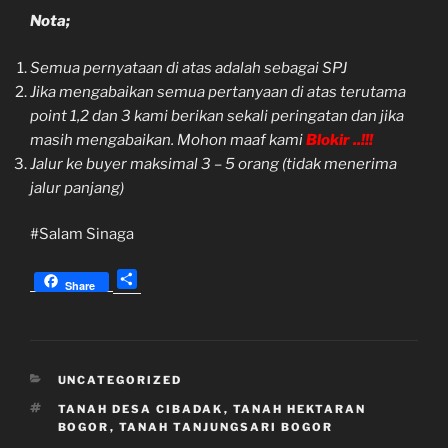
Nota;
Semua pernyataan di atas adalah sebagai SPJ
Jika mengabaikan semua pertanyaan di atas terutama
point 1,2 dan 3 kami berikan sekali peringatan dan jika
masih mengabaikan. Mohon maaf kami
Blokir ..!!!
Jalur ke buyer maksimal 3 – 5 orang (tidak menerima
jalur panjang)
#Salam Sinaga
S
Share
h
a
r
e
KATEGORI
UNCATEGORIZED
TAG
TANAH DESA CIBADAK
,
TANAH HEKTARAN
BOGOR
,
TANAH TANJUNGSARI BOGOR