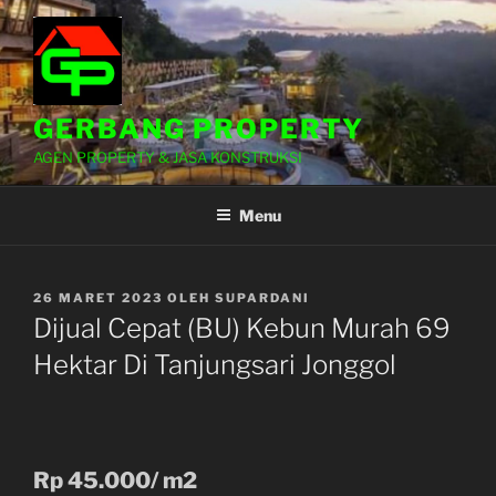
Lompat
ke
konten
GERBANG PROPERTY
AGEN PROPERTY & JASA KONSTRUKSI
Menu
DIPOSKAN
26 MARET 2023
OLEH
SUPARDANI
PADA
Dijual Cepat (BU) Kebun Murah 69
Hektar Di Tanjungsari Jonggol
Rp 45.000/ m2