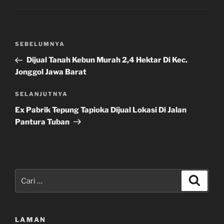
Navigasi
Pos
SEBELUMNYA
pos
Sebelumnya
Dijual Tanah Kebun Murah 2,4 Hektar Di Kec.
Jonggol Jawa Barat
Pos
SELANJUTNYA
Selanjutnya
Ex Pabrik Tepung Tapioka Dijual Lokasi Di Jalan
Pantura Tuban
Pencarian
Cari
untuk:
LAMAN