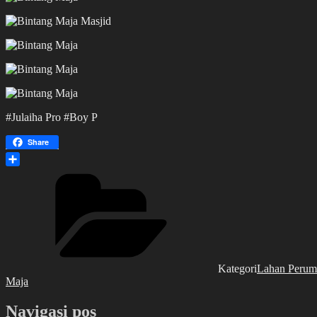
#Julaiha Pro #Boy P
Share
Share
Kategori
Lahan Perum
Maja
Navigasi pos