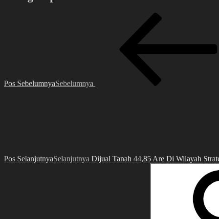
Pos Sebelumnya
Sebelumnya
Pos Selanjutnya
Selanjutnya
Dijual Tanah 44,85 Are Di Wilayah Stra