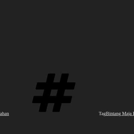
ahan
Tag
Bintang Maja 