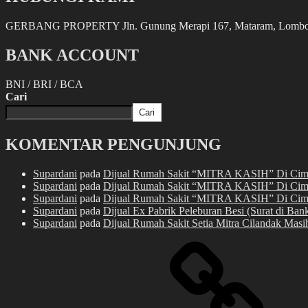
GERBANG PROPERTY Jln. Gunung Merapi 167, Mataram, Lombok, 
BANK ACCOUNT
BNI / BRI / BCA
Cari
Cari
KOMENTAR PENGUNJUNG
Supardani
pada
Dijual Rumah Sakit “MITRA KASIH” Di Cima
Supardani
pada
Dijual Rumah Sakit “MITRA KASIH” Di Cima
Supardani
pada
Dijual Rumah Sakit “MITRA KASIH” Di Cima
Supardani
pada
Dijual Ex Pabrik Peleburan Besi (Surat di Ban
Supardani
pada
Dijual Rumah Sakit Setia Mitra Cilandak Masih