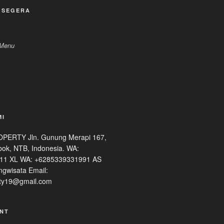
 SEGERA
 Menu
MI
ERTY Jln. Gunung Merapi 167,
ok, NTB, Indonesia. WA:
11 XL WA: +6285339331991 AS
ngwisata Email:
ty19@gmail.com
NT