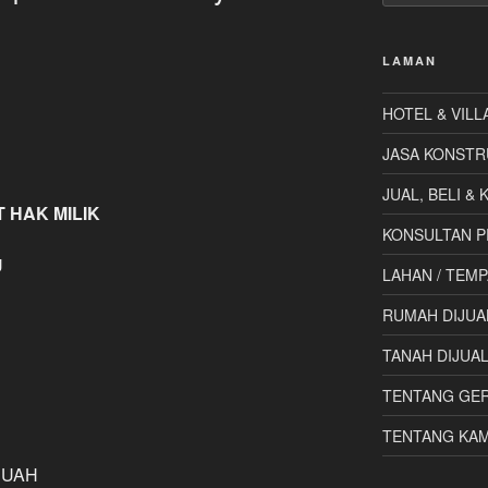
LAMAN
HOTEL & VILL
JASA KONSTR
JUAL, BELI &
T HAK MILIK
KONSULTAN P
U
LAHAN / TEMP
RUMAH DIJUA
TANAH DIJUA
TENTANG GE
TENTANG KAM
BUAH