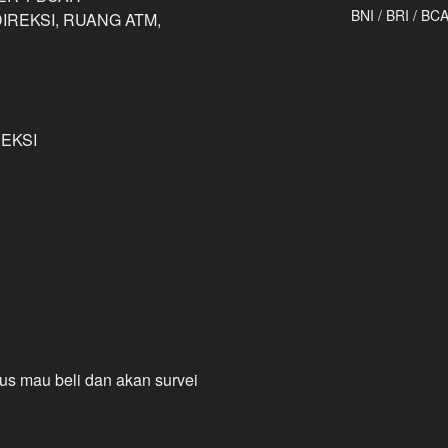
BNI / BRI / BC
 DIREKSI, RUANG ATM,
REKSI
ius mau beli dan akan survei