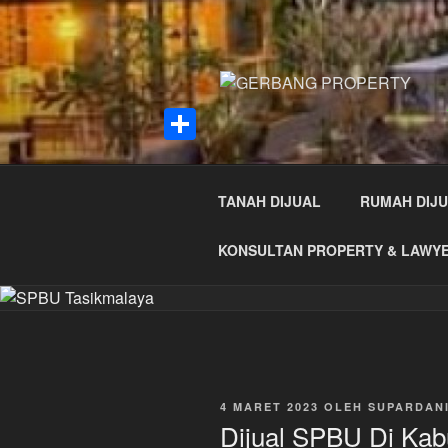
Lompat
ke
konten
S
h
TANAH DIJUAL
RUMAH DIJ
a
KONSULTAN PROPERTY & LAWY
r
e
DIPOSKAN
4 MARET 2023
OLEH
SUPARDAN
PADA
Dijual SPBU Di Kab