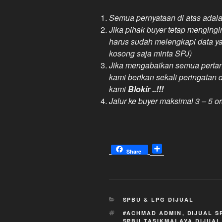
Semua pernyataan di atas adala
Jika pihak buyer tetap menging
harus sudah melengkapi data y
kosong saja minta SPJ)
Jika mengabaikan semua pertany
kami berikan sekali peringatan
kami
Blokir ..!!!
Jalur ke buyer maksimal 3 – 5 o
S
Share
h
a
r
e
KATEGORI
SPBU & LPG DIJUAL
TAG
#ACHMAD ADMIN
,
DIJUAL S
SPBU TASIKMALAYA DIJUAL