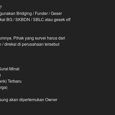
 ?
unakan Bridging / Funder / Geser
pakai BG / SKBDN / SBLC atau gesek off
lumnya. Pihak yang survei harus dari
/ direksi di perusahaan tersebut
 Surat Minat
)
ank) Terbaru
rga)
gsung akan dipertemukan Owner