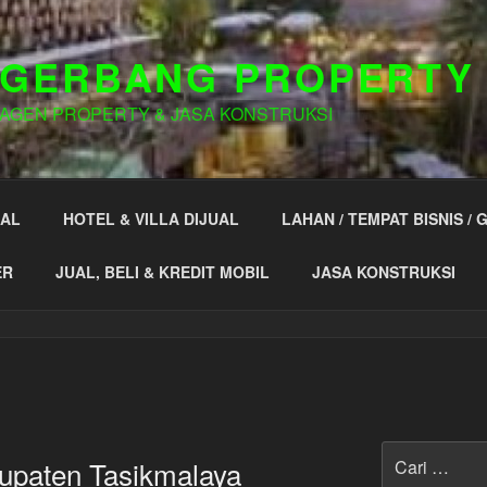
GERBANG PROPERTY
AGEN PROPERTY & JASA KONSTRUKSI
UAL
HOTEL & VILLA DIJUAL
LAHAN / TEMPAT BISNIS /
ER
JUAL, BELI & KREDIT MOBIL
JASA KONSTRUKSI
I
Pencarian
upaten Tasikmalaya
untuk: