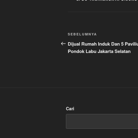
Navigasi
Pos
SEBELUMNYA
pos
Sebelumnya
Dijual Rumah Induk Dan 5 Pavili
Pondok Labu Jakarta Selatan
Cari