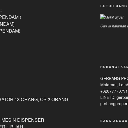
BUTUH UANG
:
 (PENDAM )
PENDAM)
Cari di halaman
 (PENDAM)
HUBUNGI KA
GERBANG PROP
Mataram, Lomb
+62877773791
LINE ID: gerba
ATOR 13 ORANG, OB 2 ORANG,
gerbangproper
P MESIN DISPENSER
BANK ACCOU
ER 1 BUAH