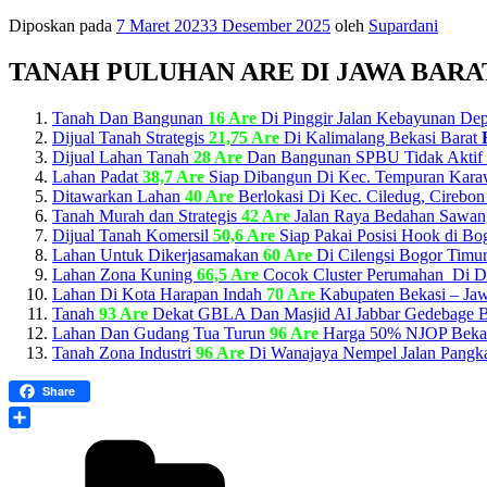
Diposkan pada
7 Maret 2023
3 Desember 2025
oleh
Supardani
TANAH PULUHAN ARE DI JAWA BARA
Tanah Dan Bangunan
16 Are
Di Pinggir Jalan Kebayunan D
Dijual Tanah Strategis
21,75 Are
Di Kalimalang Bekasi Barat
Dijual Lahan Tanah
28 Are
Dan Bangunan SPBU Tidak Aktif
Lahan Padat
38,7 Are
Siap Dibangun Di Kec. Tempuran Kar
Ditawarkan Lahan
40 Are
Berlokasi Di Kec. Ciledug, Cirebo
Tanah Murah dan Strategis
42 Are
Jalan Raya Bedahan Sawa
Dijual Tanah Komersil
50,6 Are
Siap Pakai Posisi Hook di Bo
Lahan Untuk Dikerjasamakan
60 Are
Di Cilengsi Bogor Timu
Lahan Zona Kuning
66,5 Are
Cocok Cluster Perumahan Di 
Lahan Di Kota Harapan Indah
70 Are
Kabupaten Bekasi – Ja
Tanah
93 Are
Dekat GBLA Dan Masjid Al Jabbar Gedebage
Lahan Dan Gudang Tua Turun
96 Are
Harga 50% NJOP Beka
Tanah Zona Industri
96 Are
Di Wanajaya Nempel Jalan Pang
Share
Share