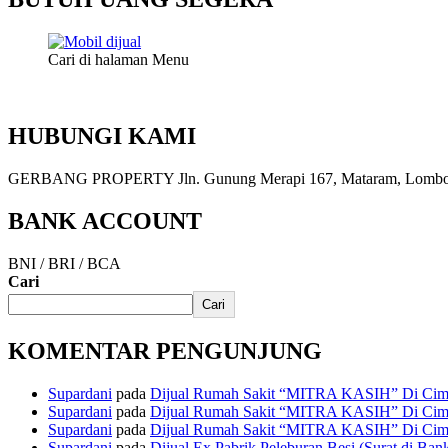
Cari di halaman Menu
HUBUNGI KAMI
GERBANG PROPERTY Jln. Gunung Merapi 167, Mataram, Lombok, 
BANK ACCOUNT
BNI / BRI / BCA
Cari
Cari
KOMENTAR PENGUNJUNG
Supardani
pada
Dijual Rumah Sakit “MITRA KASIH” Di Cima
Supardani
pada
Dijual Rumah Sakit “MITRA KASIH” Di Cima
Supardani
pada
Dijual Rumah Sakit “MITRA KASIH” Di Cima
Supardani
pada
Dijual Ex Pabrik Peleburan Besi (Surat di Ban