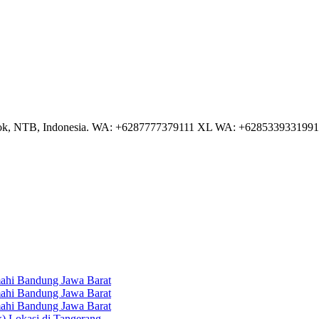
NTB, Indonesia. WA: +6287777379111 XL WA: +6285339331991 AS
hi Bandung Jawa Barat
hi Bandung Jawa Barat
hi Bandung Jawa Barat
k) Lokasi di Tangerang