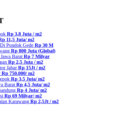
T
epok
Rp 3,8 Juta / m2
Rp 11,5 Juta/ m2
 Di Pondok Gede
Rp 30 M
awang
Rp 800 Juta (Global)
n Jawa Barat
Rp 7 Milyar
ngan
Rp 2,5 Juta / m2
gor Jabar
Rp 15Jt / m2
r
Rp 750.000/ m2
Depok
Rp 3,5 Juta/ m2
wa Barat
Rp 4,5 Juta/ m2
 Bandung
Rp 4 Juta/ m2
si
Rp 69 Milyar/ m2
kalan Karawang
Rp 2,5Jt / m2