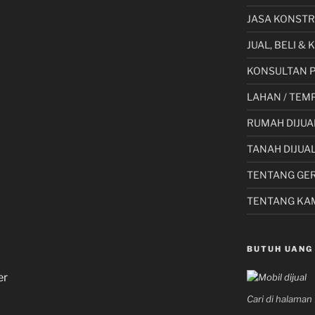
JASA KONSTR
JUAL, BELI &
KONSULTAN 
LAHAN / TEMP
RUMAH DIJUA
TANAH DIJUA
TENTANG GE
TENTANG KA
BUTUH UANG
er
Cari di halama