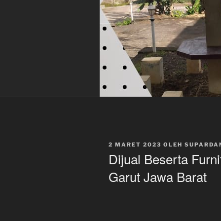
DIPOSKAN
2 MARET 2023
OLEH
SUPARDA
PADA
Dijual Beserta Furni
Garut Jawa Barat