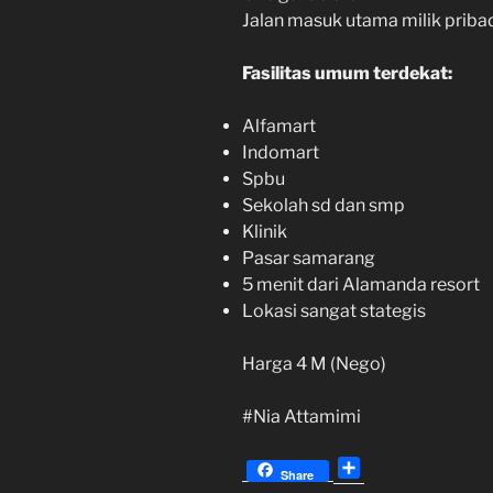
Jalan masuk utama milik pribad
Fasilitas umum terdekat:
Alfamart
Indomart
Spbu
Sekolah sd dan smp
Klinik
Pasar samarang
5 menit dari Alamanda resort
Lokasi sangat stategis
Harga 4 M (Nego)
#Nia Attamimi
S
Share
h