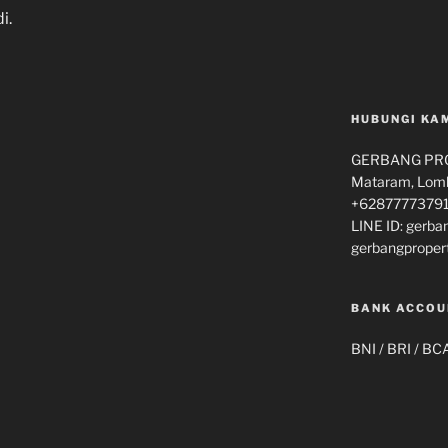
i.
HUBUNGI KA
GERBANG PROP
Mataram, Lomb
+62877773791
LINE ID: gerba
gerbangproper
BANK ACCOU
BNI / BRI / BC