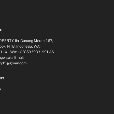
MI
ERTY Jln. Gunung Merapi 167,
ok, NTB, Indonesia. WA:
11 XL WA: +6285339331991 AS
ngwisata Email:
ty19@gmail.com
NT
A