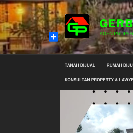
Lompat
ke
konten
GERB
AGEN PROPER
S
h
TANAH DIJUAL
RUMAH DIJU
a
r
KONSULTAN PROPERTY & LAWY
e