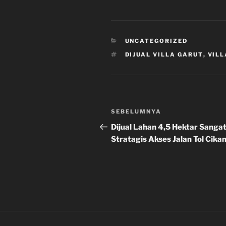
a
r
e
KATEGORI
UNCATEGORIZED
TAG
DIJUAL VILLA GARUT
,
VILL
Navigasi
Pos
SEBELUMNYA
pos
Sebelumnya
Dijual Lahan 4,5 Hektar Sanga
Stratagis Akses Jalan Tol Cik