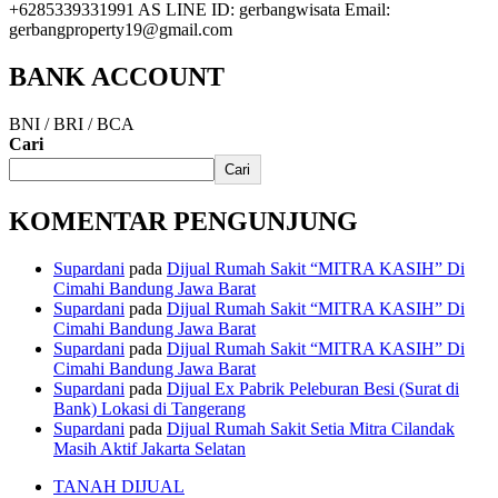
+6285339331991 AS LINE ID: gerbangwisata Email:
gerbangproperty19@gmail.com
BANK ACCOUNT
BNI / BRI / BCA
Cari
Cari
KOMENTAR PENGUNJUNG
Supardani
pada
Dijual Rumah Sakit “MITRA KASIH” Di
Cimahi Bandung Jawa Barat
Supardani
pada
Dijual Rumah Sakit “MITRA KASIH” Di
Cimahi Bandung Jawa Barat
Supardani
pada
Dijual Rumah Sakit “MITRA KASIH” Di
Cimahi Bandung Jawa Barat
Supardani
pada
Dijual Ex Pabrik Peleburan Besi (Surat di
Bank) Lokasi di Tangerang
Supardani
pada
Dijual Rumah Sakit Setia Mitra Cilandak
Masih Aktif Jakarta Selatan
TANAH DIJUAL