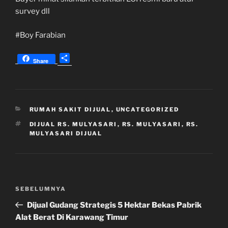
survey dll
#Boy Farabian
S
Share
h
a
r
e
KATEGORI
RUMAH SAKIT DIJUAL
,
UNCATEGORIZED
TAG
DIJUAL RS. MULYASARI
,
RS. MULYASARI
,
RS.
MULYASARI DIJUAL
Navigasi
Pos
SEBELUMNYA
pos
Sebelumnya
Dijual Gudang Strategis 5 Hektar Bekas Pabrik
Alat Berat Di Karawang Timur