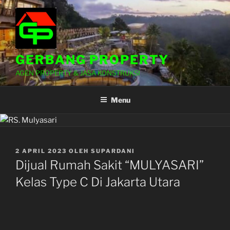
Lompat
ke
konten
GERBANG PROPERTY
AGEN PROPERTY & JASA KONSTRUKSI
Menu
DIPOSKAN
2 APRIL 2023
OLEH
SUPARDANI
PADA
Dijual Rumah Sakit “MULYASARI”
Kelas Type C Di Jakarta Utara