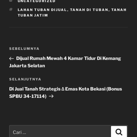
KATEGORI
UNCATEGORIZED
TAG
LAHAN TUBAN DIJUAL
,
TANAH DI TUBAN
,
TANAH
TUBAN JATIM
Navigasi
Pos
SEBELUMNYA
pos
Sebelumnya
Dijual Rumah Mewah 4 Kamar Tidur Di Kemang
Jakarta Selatan
Pos
SELANJUTNYA
Selanjutnya
Di Jual Tanah Strategis ∆ Emas Kota Bekasi (Bonus
SPBU 34-17114)
Pencarian
Cari
untuk: