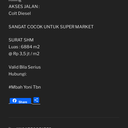
AKSES JALAN :
Colt Diesel
SANGAT COCOK UNTUK SUPER MARKET
SURAT SHM
Luas : 6884 m2
@ Rp 3,5 jt / m2
Valid Bila Serius
Hubungi:
#Mbah Yoni Tbn
S
Share
h
a
r
e