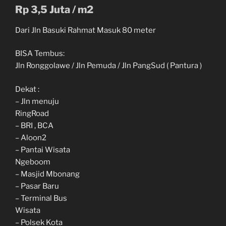
Rp 3,5 Juta / m2
Dari Jln Basuki Rahmat Masuk 80 meter
BISA Tembus:
Jln Ronggolawe / Jln Pemuda / Jln PangSud ( Pantura )
Dekat :
– Jln menuju
RingRoad
– BRI , BCA
– Aloon2
– Pantai Wisata
Ngeboom
– Masjid Mbonang
– Pasar Baru
– Terminal Bus
Wisata
– Polsek Kota