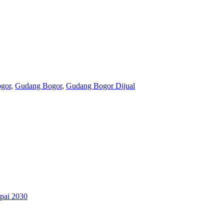
ogor
,
Gudang Bogor
,
Gudang Bogor Dijual
pai 2030