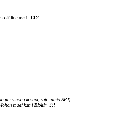
ek off line mesin EDC
(Jangan omong kosong saja minta SPJ)
. Mohon maaf kami
Blokir ..!!!