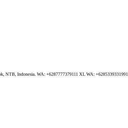
NTB, Indonesia. WA: +6287777379111 XL WA: +6285339331991 AS