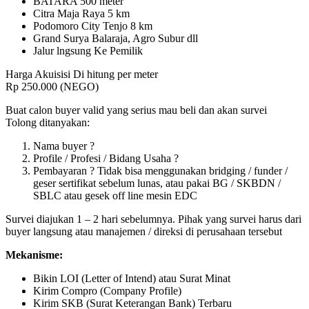
BATARA 500 meter
Citra Maja Raya 5 km
Podomoro City Tenjo 8 km
Grand Surya Balaraja, Agro Subur dll
Jalur lngsung Ke Pemilik
Harga Akuisisi Di hitung per meter
Rp 250.000 (NEGO)
Buat calon buyer valid yang serius mau beli dan akan survei
Tolong ditanyakan:
Nama buyer ?
Profile / Profesi / Bidang Usaha ?
Pembayaran ? Tidak bisa menggunakan bridging / funder /
geser sertifikat sebelum lunas, atau pakai BG / SKBDN /
SBLC atau gesek off line mesin EDC
Survei diajukan 1 – 2 hari sebelumnya. Pihak yang survei harus dari
buyer langsung atau manajemen / direksi di perusahaan tersebut
Mekanisme:
Bikin LOI (Letter of Intend) atau Surat Minat
Kirim Compro (Company Profile)
Kirim SKB (Surat Keterangan Bank) Terbaru