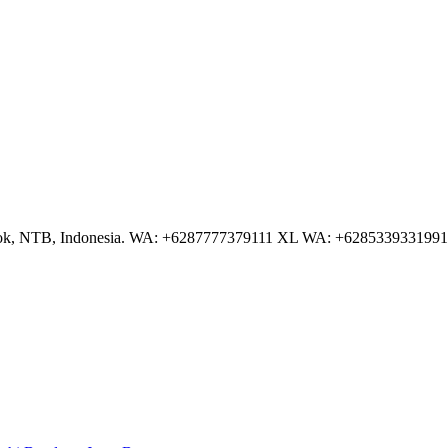
NTB, Indonesia. WA: +6287777379111 XL WA: +6285339331991 AS