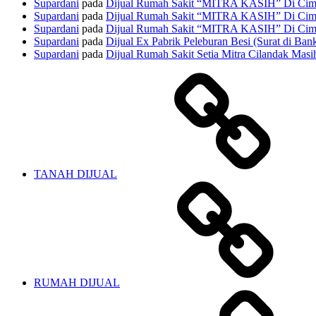
Supardani
pada
Dijual Rumah Sakit “MITRA KASIH” Di Cima
Supardani
pada
Dijual Rumah Sakit “MITRA KASIH” Di Cima
Supardani
pada
Dijual Rumah Sakit “MITRA KASIH” Di Cima
Supardani
pada
Dijual Ex Pabrik Peleburan Besi (Surat di Ban
Supardani
pada
Dijual Rumah Sakit Setia Mitra Cilandak Masih
TANAH DIJUAL
RUMAH DIJUAL