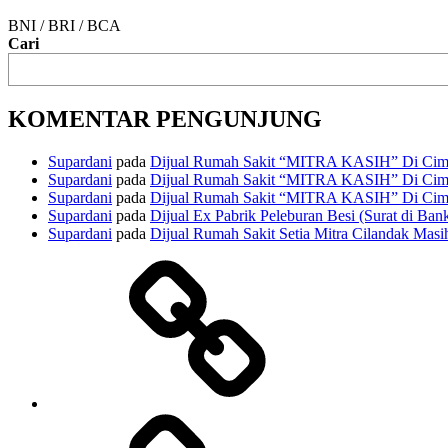
BNI / BRI / BCA
Cari
KOMENTAR PENGUNJUNG
Supardani
pada
Dijual Rumah Sakit “MITRA KASIH” Di Cima
Supardani
pada
Dijual Rumah Sakit “MITRA KASIH” Di Cima
Supardani
pada
Dijual Rumah Sakit “MITRA KASIH” Di Cima
Supardani
pada
Dijual Ex Pabrik Peleburan Besi (Surat di Ban
Supardani
pada
Dijual Rumah Sakit Setia Mitra Cilandak Masih
TANAH
DIJUAL
RUMAH
DIJUAL