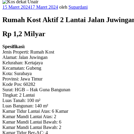
Diposkan
15 Maret 2024
17 Maret 2024
oleh
Supardani
pada
Rumah Kost Aktif 2 Lantai Jalan Juwing
Rp 1,2 Milyar
Spesifikasi:
Jenis Properti: Rumah Kost
Alamat: Jalan Juwingan
Kelurahan: Kertajaya
Kecamatan: Gubeng
Kota: Surabaya
Provinsi: Jawa Timur
Kode Pos: 60282
Surat: HGB – Hak Guna Bangunan
Tingkat: 2 Lantai
Luas Tanah: 100 m²
Luas Bangunan: 140 m²
Kamar Tidur Lantai Atas: 6 Kamar
Kamar Mandi Lantai Atas: 2
Kamar Mandi Lantai Bawah: 6
Kamar Mandi Lantai Bawah: 2
Kamar Tidur Ber-AC: 4