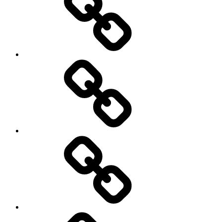
HOTEL
&
VILLA
DIJUAL
LAHAN
/
TEMPAT
BISNIS
/
GEDUNG
KONSULTAN