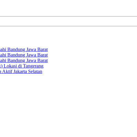
hi Bandung Jawa Barat
hi Bandung Jawa Barat
hi Bandung Jawa Barat
k) Lokasi di Tangerang
 Aktif Jakarta Selatan