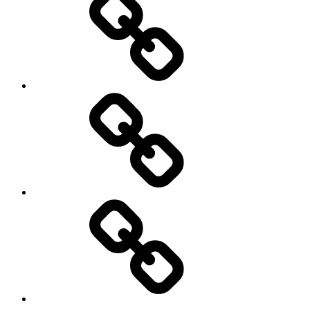
PROPERTY
&
LAWYER
JUAL,
BELI
&
KREDIT
MOBIL
JASA
KONSTRUKSI