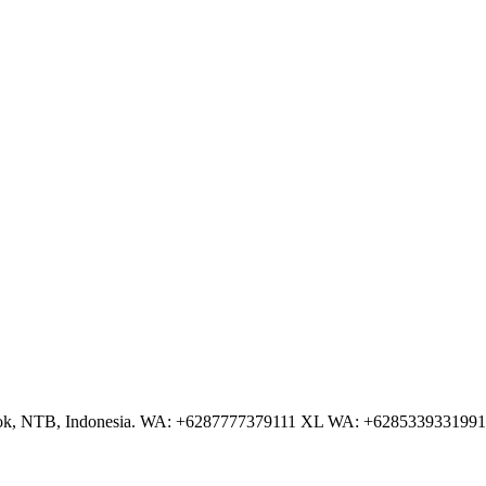
NTB, Indonesia. WA: +6287777379111 XL WA: +6285339331991 AS