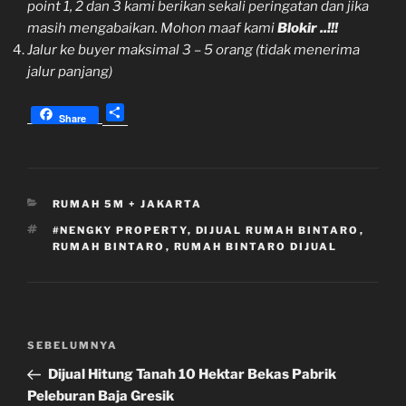
point 1, 2 dan 3 kami berikan sekali peringatan dan jika
masih mengabaikan. Mohon maaf kami
Blokir ..!!!
Jalur ke buyer maksimal 3 – 5 orang (tidak menerima
jalur panjang)
S
Share
h
a
r
e
KATEGORI
RUMAH 5M + JAKARTA
TAG
#NENGKY PROPERTY
,
DIJUAL RUMAH BINTARO
,
RUMAH BINTARO
,
RUMAH BINTARO DIJUAL
Navigasi
Pos
SEBELUMNYA
pos
Sebelumnya
Dijual Hitung Tanah 10 Hektar Bekas Pabrik
Peleburan Baja Gresik