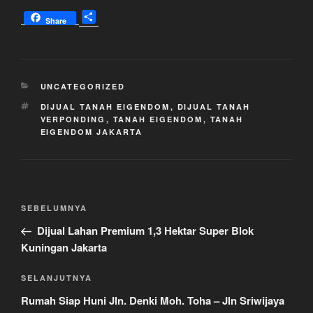
S
Share
h
a
r
e
KATEGORI
UNCATEGORIZED
TAG
DIJUAL TANAH EIGENDOM
,
DIJUAL TANAH
VERPONDING
,
TANAH EIGENDOM
,
TANAH
EIGENDOM JAKARTA
Navigasi
Pos
SEBELUMNYA
pos
Sebelumnya
Dijual Lahan Premium 1,3 Hektar Super Blok
Kuningan Jakarta
Pos
SELANJUTNYA
Selanjutnya
Rumah Siap Huni Jln. Denki Moh. Toha – Jln Sriwijaya