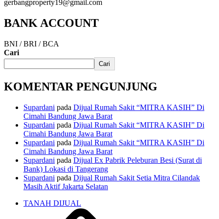
gerbangproperty19@gmail.com
BANK ACCOUNT
BNI / BRI / BCA
Cari
Cari
KOMENTAR PENGUNJUNG
Supardani
pada
Dijual Rumah Sakit “MITRA KASIH” Di
Cimahi Bandung Jawa Barat
Supardani
pada
Dijual Rumah Sakit “MITRA KASIH” Di
Cimahi Bandung Jawa Barat
Supardani
pada
Dijual Rumah Sakit “MITRA KASIH” Di
Cimahi Bandung Jawa Barat
Supardani
pada
Dijual Ex Pabrik Peleburan Besi (Surat di
Bank) Lokasi di Tangerang
Supardani
pada
Dijual Rumah Sakit Setia Mitra Cilandak
Masih Aktif Jakarta Selatan
TANAH DIJUAL