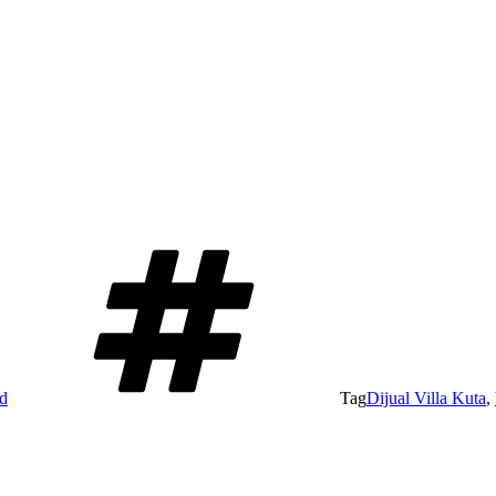
d
Tag
Dijual Villa Kuta
,