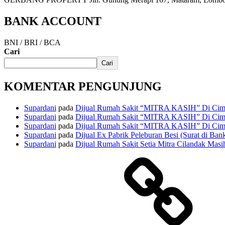
BANK ACCOUNT
BNI / BRI / BCA
Cari
Cari
KOMENTAR PENGUNJUNG
Supardani
pada
Dijual Rumah Sakit “MITRA KASIH” Di Cima
Supardani
pada
Dijual Rumah Sakit “MITRA KASIH” Di Cima
Supardani
pada
Dijual Rumah Sakit “MITRA KASIH” Di Cima
Supardani
pada
Dijual Ex Pabrik Peleburan Besi (Surat di Ban
Supardani
pada
Dijual Rumah Sakit Setia Mitra Cilandak Masih