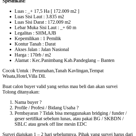
Spesifikasi:
Luas : _+ 17,5 Ha [ 172.009 m2 ]
Luas Sisi Laut : 3.835 m2
Luas Sisi Darat : 172.009 m2
Lebar Muka Sisi Laut : _+ 60 m
Legalitas : SHM,AJB
Kepemilikan : 1 Pemilik
Kontur Tanah : Darat
Akses Jalan : Jalan Nasional
Harga : 170rb / m2
Alamat : Kec.Panimbang Kab.Pandeglang – Banten
Cocok Untuk : Perumahan,Tanah Kavlingan,Tempat
Wisata,Hotel,Villa Dll.
Buat calon buyer valid yang serius mau beli dan akan survei
Tolong ditanyakan:
Nama buyer ?
Profile / Profesi / Bidang Usaha ?
Pembayaran ? Tidak bisa menggunakan bridging / funder /
geser sertifikat sebelum lunas, atau pakai BG / SKBDN /
SBLC atau gesek off line mesin EDC
Survei diajukan 1 – 2 hari sebelumnya. Pihak yang survei harus dari