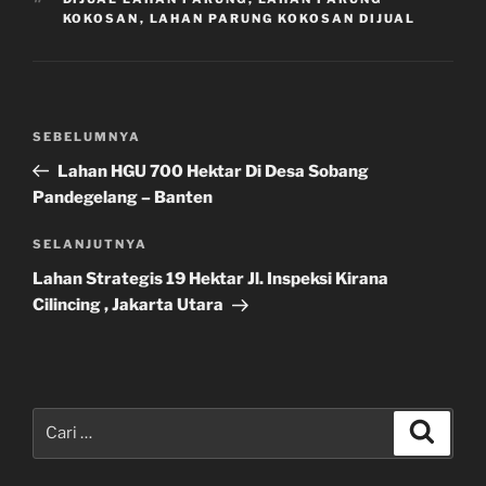
KOKOSAN
,
LAHAN PARUNG KOKOSAN DIJUAL
Navigasi
Pos
SEBELUMNYA
pos
Sebelumnya
Lahan HGU 700 Hektar Di Desa Sobang
Pandegelang – Banten
Pos
SELANJUTNYA
Selanjutnya
Lahan Strategis 19 Hektar Jl. Inspeksi Kirana
Cilincing , Jakarta Utara
Pencarian
Cari
untuk: