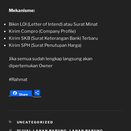
Mekanisme:
Bikin LOI (Letter of Intend) atau Surat Minat
Kirim Compro (Company Profile)
Kirim SKB (Surat Keterangan Bank) Terbaru
Kirim SPH (Surat Penutupan Harga)
Jika semua sudah lengkap langsung akan
dipertemukan Owner
#Rahmat
S
Share
h
a
r
e
KATEGORI
UNCATEGORIZED
TAG
DIJUAL LAHAN PARUNG
,
LAHAN PARUNG