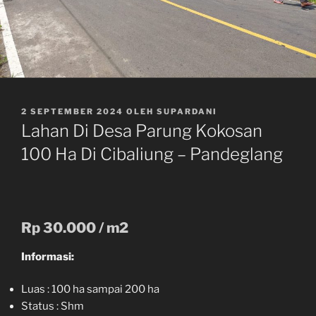
DIPOSKAN
2 SEPTEMBER 2024
OLEH
SUPARDANI
PADA
Lahan Di Desa Parung Kokosan
100 Ha Di Cibaliung – Pandeglang
Rp 30.000 / m2
Informasi:
Luas : 100 ha sampai 200 ha
Status : Shm