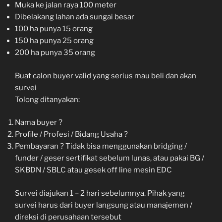
Muka ke jalan raya 100 meter
Dibelakang lahan ada sungai besar
100 ha punya 15 orang
150 ha punya 25 orang
200 ha punya 35 orang
Buat calon buyer valid yang serius mau beli dan akan
survei
Tolong ditanyakan:
Nama buyer ?
Profile / Profesi / Bidang Usaha ?
Pembayaran ? Tidak bisa menggunakan bridging /
funder / geser sertifikat sebelum lunas, atau pakai BG /
SKBDN / SBLC atau gesek off line mesin EDC
Survei diajukan 1 – 2 hari sebelumnya. Pihak yang
survei harus dari buyer langsung atau manajemen /
direksi di perusahaan tersebut