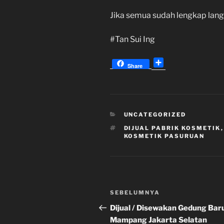
Jika semua sudah lengkap lan
#Tan Sui Ing
S
Share
h
a
r
e
KATEGORI
UNCATEGORIZED
TAG
DIJUAL PABRIK KOSMETIK
KOSMETIK PASURUAN
Navigasi
Pos
SEBELUMNYA
pos
Sebelumnya
Dijual / Disewakan Gedung Baru
Mampang Jakarta Selatan