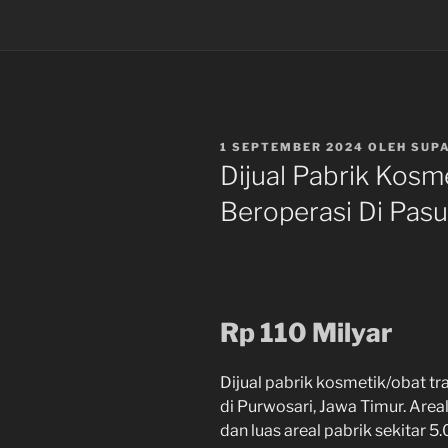
DIPOSKAN
1 SEPTEMBER 2024
OLEH
SUP
PADA
Dijual Pabrik Kosm
Beroperasi Di Pas
Rp 110 Milyar
Dijual pabrik kosmetik/obat tr
di Purwosari, Jawa Timur. Areal
dan luas areal pabrik sekitar 5