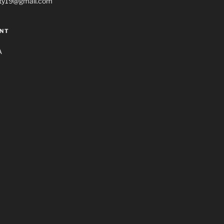
ty19@gmail.com
NT
A