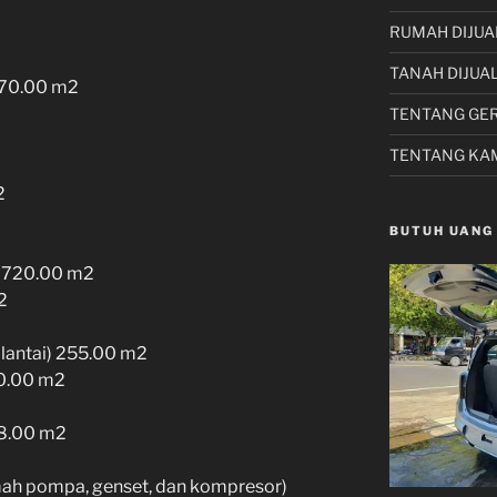
RUMAH DIJUA
TANAH DIJUA
0370.00 m2
TENTANG GE
TENTANG KA
2
BUTUH UANG
) 720.00 m2
2
lantai) 255.00 m2
30.00 m2
88.00 m2
ah pompa, genset, dan kompresor)