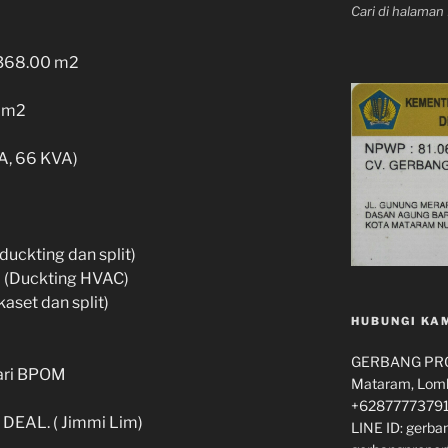
Cari di halama
) 368.00 m2
0 m2
VA, 66 KVA)
duckting dan split)
al (Duckting HVAC)
kaset dan split)
HUBUNGI KA
GERBANG PROP
ari BPOM
Mataram, Lomb
+62877773791
DEAL. ( Jimmi Lim)
LINE ID: gerba