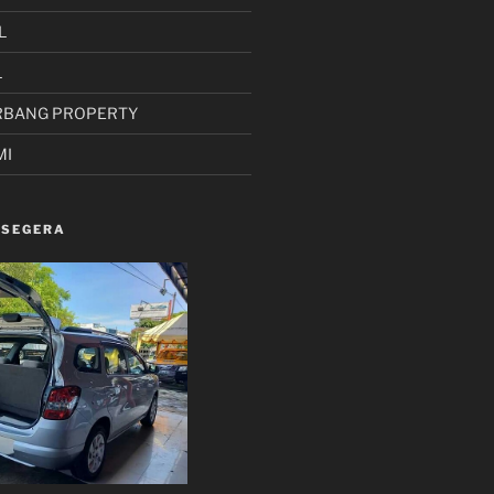
L
L
RBANG PROPERTY
MI
 SEGERA