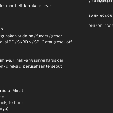
gerbangproper
ius mau beli dan akan survei
BANK ACCOU
BNI / BRI / BC
 ?
unakan bridging / funder / geser
 pakai BG / SKBDN / SBLC atau gesek off
lumnya. Pihak yang survei harus dari
 / direksi di perusahaan tersebut
u Surat Minat
e)
ank) Terbaru
arga)