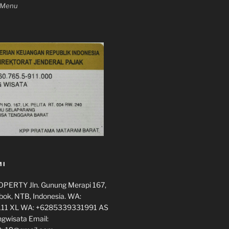
n Menu
MI
ERTY Jln. Gunung Merapi 167,
ok, NTB, Indonesia. WA:
11 XL WA: +6285339331991 AS
ngwisata Email: