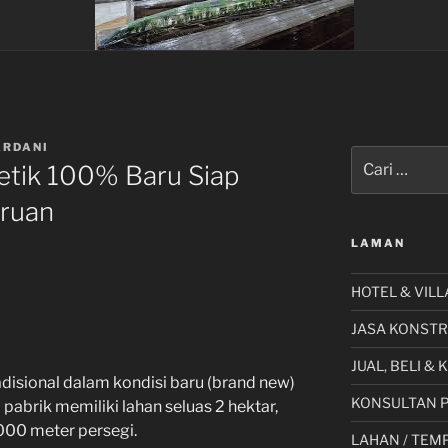
ARDANI
Pencarian
etik 100% Baru Siap
untuk:
uruan
LAMAN
HOTEL & VILL
JASA KONSTR
JUAL, BELI &
adisional dalam kondisi baru (brand new)
KONSULTAN 
 pabrik memiliki lahan seluas 2 hektar,
.000 meter persegi.
LAHAN / TEMP