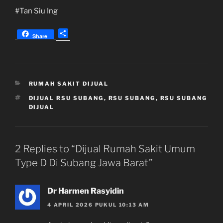
#Tan Siu Ing
S
Share
h
a
r
e
KATEGORI
RUMAH SAKIT DIJUAL
TAG
DIJUAL RSU SUBANG
,
RSU SUBANG
,
RSU SUBANG
DIJUAL
2 Replies to “Dijual Rumah Sakit Umum
Type D Di Subang Jawa Barat”
Dr Harmen Rasyidin
4 APRIL 2026 PUKUL 10:13 AM