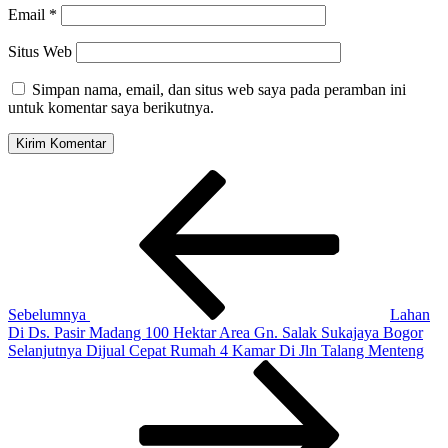
Email
*
Situs Web
Simpan nama, email, dan situs web saya pada peramban ini
untuk komentar saya berikutnya.
Navigasi
Pos
Sebelumnya
pos
Sebelumnya
Lahan
Di Ds. Pasir Madang 100 Hektar Area Gn. Salak Sukajaya Bogor
Pos
Selanjutnya
Dijual Cepat Rumah 4 Kamar Di Jln Talang Menteng
Selanjutnya