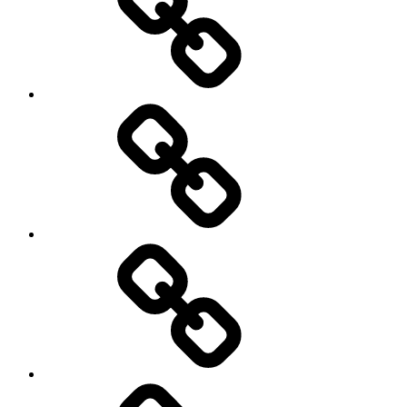
HOTEL
&
VILLA
DIJUAL
LAHAN
/
TEMPAT
BISNIS
/
GEDUNG
KONSULTAN
PROPERTY