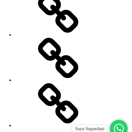
&
LAWYER
JUAL,
BELI
&
KREDIT
MOBIL
JASA
KONSTRUKSI
Saya Supardani