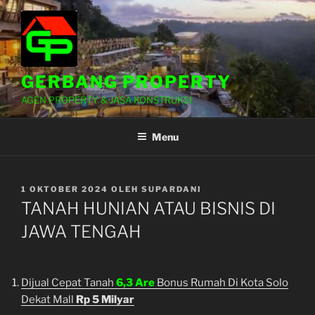
Lompat
ke
konten
GERBANG PROPERTY
AGEN PROPERTY & JASA KONSTRUKSI
Menu
DIPOSKAN
1 OKTOBER 2024
OLEH
SUPARDANI
PADA
TANAH HUNIAN ATAU BISNIS DI
JAWA TENGAH
Dijual Cepat Tanah
6,3 Are
Bonus Rumah Di Kota Solo
Dekat Mall
Rp 5 Milyar