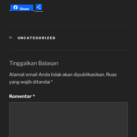
S
Share
h
a
r
e
KATEGORI
UNCATEGORIZED
Tinggalkan Balasan
Alamat email Anda tidak akan dipublikasikan.
Ruas
yang wajib ditandai
*
Komentar
*