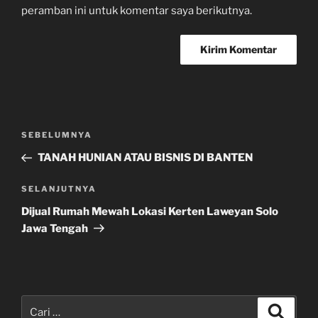
peramban ini untuk komentar saya berikutnya.
Navigasi
Pos
SEBELUMNYA
pos
Sebelumnya
TANAH HUNIAN ATAU BISNIS DI BANTEN
Pos
SELANJUTNYA
Selanjutnya
Dijual Rumah Mewah Lokasi Kerten Laweyan Solo
Jawa Tengah
Pencarian
Cari