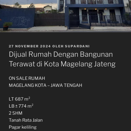
DIPOSKAN
27 NOVEMBER 2024
OLEH
SUPARDANI
PADA
Dijual Rumah Dengan Bangunan
Terawat di Kota Magelang Jateng
ON SALE RUMAH
MAGELANG KOTA – JAWA TENGAH
LT 687 m²
LB ± 774 m²
2 SHM
Tanah Rata Jalan
Pagar keliling