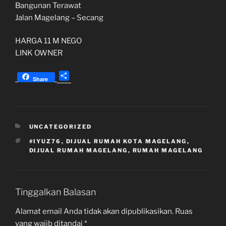
Bangunan Terawat
Jalan Magelang – Secang
HARGA 11 M NEGO
LINK OWNER
S
Share
h
a
r
e
KATEGORI
UNCATEGORIZED
TAG
#IYUZ76
,
DIJUAL RUMAH KOTA MAGELANG
,
DIJUAL RUMAH MAGELANG
,
RUMAH MAGELANG
Tinggalkan Balasan
Alamat email Anda tidak akan dipublikasikan.
Ruas
yang wajib ditandai
*