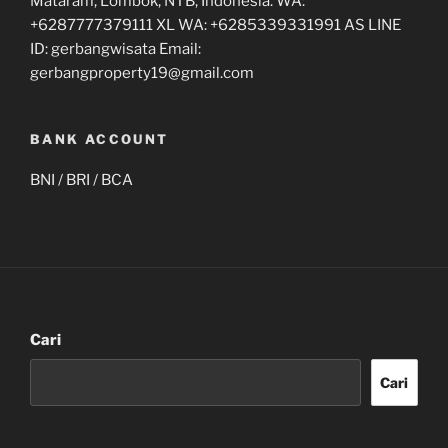
Mataram, Lombok, NTB, Indonesia. WA:
+6287777379111 XL WA: +6285339331991 AS LINE
ID: gerbangwisata Email:
gerbangproperty19@gmail.com
BANK ACCOUNT
BNI / BRI / BCA
Cari
Cari