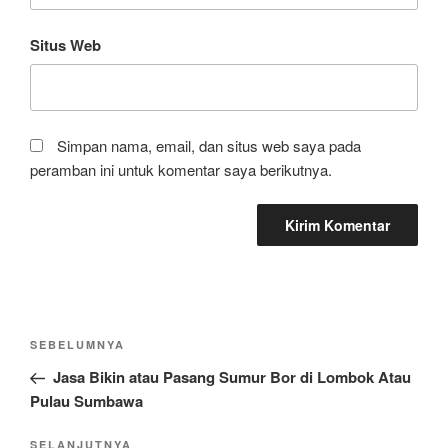
Situs Web
Simpan nama, email, dan situs web saya pada
peramban ini untuk komentar saya berikutnya.
Navigasi
Pos
SEBELUMNYA
pos
Sebelumnya
Jasa Bikin atau Pasang Sumur Bor di Lombok Atau
Pulau Sumbawa
Pos
SELANJUTNYA