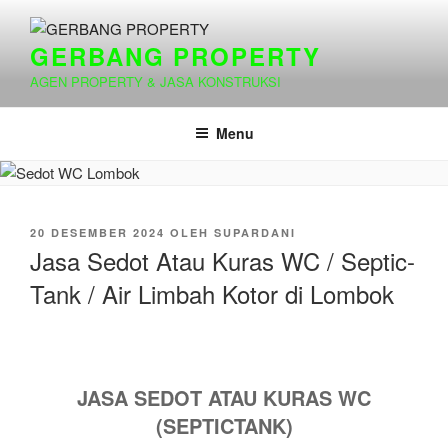
Lompat
ke
GERBANG PROPERTY
konten
AGEN PROPERTY & JASA KONSTRUKSI
Menu
DIPOSKAN
20 DESEMBER 2024
OLEH
SUPARDANI
PADA
Jasa Sedot Atau Kuras WC / Septic-
Tank / Air Limbah Kotor di Lombok
JASA SEDOT ATAU KURAS WC
(SEPTICTANK)