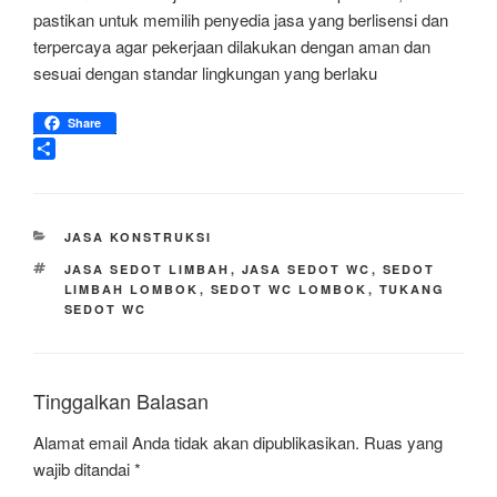
pastikan untuk memilih penyedia jasa yang berlisensi dan
terpercaya agar pekerjaan dilakukan dengan aman dan
sesuai dengan standar lingkungan yang berlaku
Share
S
h
a
r
KATEGORI
JASA KONSTRUKSI
e
TAG
JASA SEDOT LIMBAH
,
JASA SEDOT WC
,
SEDOT
LIMBAH LOMBOK
,
SEDOT WC LOMBOK
,
TUKANG
SEDOT WC
Tinggalkan Balasan
Alamat email Anda tidak akan dipublikasikan.
Ruas yang
wajib ditandai
*