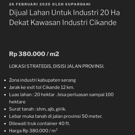
DIPOSKAN
26 FEBRUARI 2025
OLEH
SUPARDANI
PADA
Dijual Lahan Untuk Industri 20 Ha
Dekat Kawasan Industri Cikande
Rp 380.000 / m2
LOKASI STRATEGIS, DISISI JALAN PROVINSI.
Zona industri kabupaten serang
Jarak ke exit tol Cikande 12 km.
Luas lahan : 20 hektar . bisa perluasan sampai 100
hektare
Surat tanah : shm, ajb, girik.
Lebar muka tanah di jalan provinsi 50 meter.
Dilewati truk container 40 ft.
Harga Rp 380.000 / m²