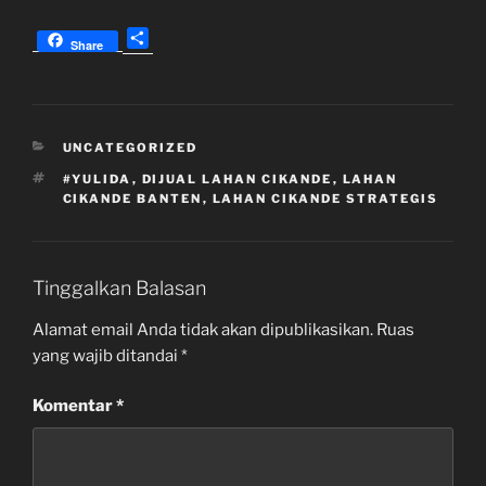
S
Share
h
a
r
e
KATEGORI
UNCATEGORIZED
TAG
#YULIDA
,
DIJUAL LAHAN CIKANDE
,
LAHAN
CIKANDE BANTEN
,
LAHAN CIKANDE STRATEGIS
Tinggalkan Balasan
Alamat email Anda tidak akan dipublikasikan.
Ruas
yang wajib ditandai
*
Komentar
*