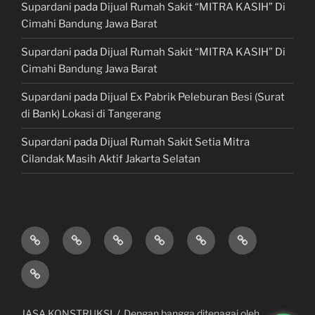
Supardani
pada
Dijual Rumah Sakit “MITRA KASIH” Di
Cimahi Bandung Jawa Barat
Supardani
pada
Dijual Rumah Sakit “MITRA KASIH” Di
Cimahi Bandung Jawa Barat
Supardani
pada
Dijual Ex Pabrik Peleburan Besi (Surat
di Bank) Lokasi di Tangerang
Supardani
pada
Dijual Rumah Sakit Setia Mitra
Cilandak Masih Aktif Jakarta Selatan
TANAH
RUMAH
HOTEL
LAHAN
KONSULTAN
JUAL,
DIJUAL
DIJUAL
&
/
PROPERTY
BELI
JASA
VILLA
TEMPAT
&
&
KONSTRUKSI
DIJUAL
BISNIS
LAWYER
KREDIT
/
MOBIL
JASA KONSTRUKSI
Dengan bangga ditenagai oleh