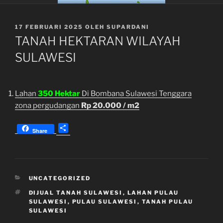
DIPOSKAN
17 FEBRUARI 2025
OLEH
SUPARDANI
PADA
TANAH HEKTARAN WILAYAH
SULAWESI
Lahan
350 Hektar
Di Bombana Sulawesi Tenggara
zona pergudangan
Rp 20.000 / m2
S
Share
h
a
r
e
KATEGORI
UNCATEGORIZED
TAG
DIJUAL TANAH SULAWESI
,
LAHAN PULAU
SULAWESI
,
PULAU SULAWESI
,
TANAH PULAU
SULAWESI