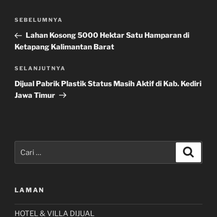
Navigasi
Pos
SEBELUMNYA
pos
Sebelumnya
Lahan Kosong 5000 Hektar Satu Hamparan di
Ketapang Kalimantan Barat
Pos
SELANJUTNYA
Selanjutnya
Dijual Pabrik Plastik Status Masih Aktif di Kab. Kediri
Jawa Timur
Pencarian
Cari
untuk:
LAMAN
HOTEL & VILLA DIJUAL