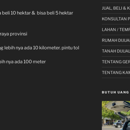
JUAL, BELI &
 beli 10 hektar & bisa beli 5 hektar
KONSULTAN 
LAHAN / TEMP
 raya provinsi
RUMAH DIJUA
g lebih nya ada 10 kilometer. pintu tol
TANAH DIJUA
bih nya ada 100 meter
TENTANG GE
TENTANG KA
BUTUH UANG