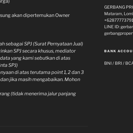
arga)
GERBANG PROP
Mataram, Lomb
gsung akan dipertemukan Owner
+62877773791
LINE ID: gerba
gerbangproper
h sebagai SPJ (Surat Pernyataan Jual)
ginkan SPJ secara khusus, mediator
BANK ACCOU
data yang kami sebutkan di atas
BNI / BRI / BC
nta SPJ)
yaan di atas terutama point 1, 2 dan 3
n dan jika masih mengabaikan. Mohon
orang (tidak menerima jalur panjang