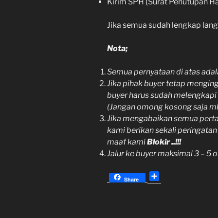
Kirim SPH (Surat Penutupan H
Jika semua sudah lengkap lan
Nota;
Semua pernyataan di atas adala
Jika pihak buyer tetap mengin
buyer harus sudah melengkapi 
(Jangan omong kosong saja mi
Jika mengabaikan semua pertan
kami berikan sekali peringata
maaf kami
Blokir ..!!!
Jalur ke buyer maksimal 3 – 5 
S
Share
h
a
r
e