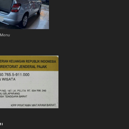
n Menu
MI