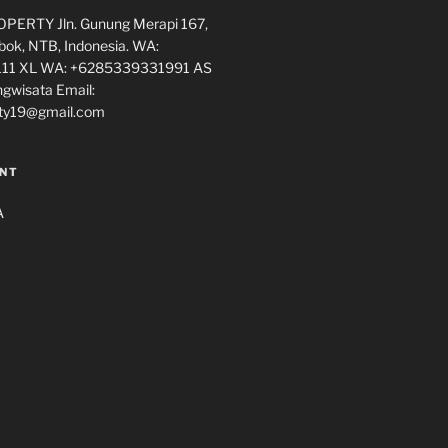
ERTY Jln. Gunung Merapi 167,
ok, NTB, Indonesia. WA:
11 XL WA: +6285339331991 AS
ngwisata Email:
ty19@gmail.com
NT
A