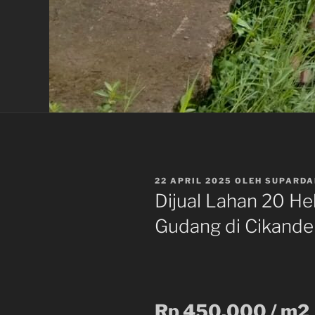
DIPOSKAN
22 APRIL 2025
OLEH
SUPARDA
PADA
Dijual Lahan 20 He
Gudang di Cikande
Rp 450.000 / m2