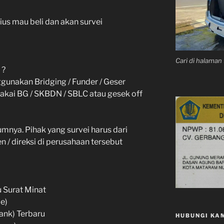
ius mau beli dan akan survei
Cari di halama
 ?
unakan Bridging / Funder / Geser
 pakai BG / SKBDN / SBLC atau gesek off
lumnya. Pihak yang survei harus dari
 / direksi di perusahaan tersebut
u Surat Minat
e)
ank) Terbaru
HUBUNGI KA