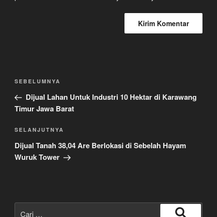
Navigasi
Pos
SEBELUMNYA
pos
Sebelumnya
Dijual Lahan Untuk Industri 10 Hektar di Karawang
Timur Jawa Barat
Pos
SELANJUTNYA
Selanjutnya
Dijual Tanah 38,04 Are Berlokasi di Sebelah Hayam
Wuruk Tower
Pencarian