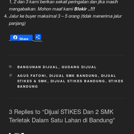
1, 2 dan 3 kami berikan sekali peringatan dan jika masih
mengabaikan. Mohon maaf kami
Blokir ..!!!
Jalur ke buyer maksimal 3 – 5 orang (tidak menerima jalur
panjang)
S
Share
h
a
r
e
KATEGORI
BANGUNAN DIJUAL
,
GUDANG DIJUAL
TAG
AGUS FATONI
,
DIJUAL SMK BANDUNG
,
DIJUAL
STIKES & SMK
,
DIJUAL STIKES BANDUNG
,
STIKES
BANDUNG
3 Replies to “Dijual STIKES Dan 2 SMK
Terletak Dalam Satu Lahan di Bandung”