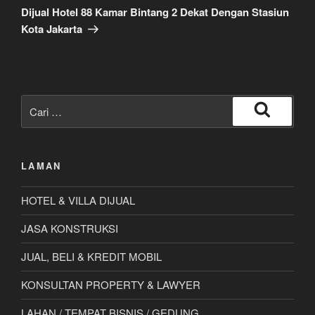
Selanjutnya
Dijual Hotel 88 Kamar Bintang 2 Dekat Dengan Stasiun
Kota Jakarta
Pencarian
untuk:
Cari
LAMAN
HOTEL & VILLA DIJUAL
JASA KONSTRUKSI
JUAL, BELI & KREDIT MOBIL
KONSULTAN PROPERTY & LAWYER
LAHAN / TEMPAT BISNIS / GEDUNG