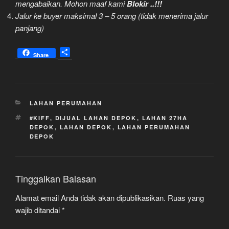
mengabaikan. Mohon maaf kami
Blokir ..!!!
Jalur ke buyer maksimal 3 – 5 orang (tidak menerima jalur
panjang)
S
Share
h
a
r
e
KATEGORI
LAHAN PERUMAHAN
TAG
#KIFF
,
DIJUAL LAHAN DEPOK
,
LAHAN 27HA
DEPOK
,
LAHAN DEPOK
,
LAHAN PERUMAHAN
DEPOK
Tinggalkan Balasan
Alamat email Anda tidak akan dipublikasikan.
Ruas yang
wajib ditandai
*