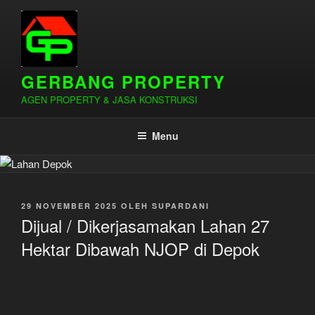
Lompat
ke
konten
GERBANG PROPERTY
AGEN PROPERTY & JASA KONSTRUKSI
Menu
DIPOSKAN
29 NOVEMBER 2025
OLEH
SUPARDANI
PADA
Dijual / Dikerjasamakan Lahan 27
Hektar Dibawah NJOP di Depok