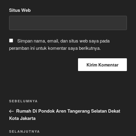
Situs Web
Simpan nama, email, dan situs web saya pada
peramban ini untuk komentar saya berikutnya.
Navigasi
Pos
SEBELUMNYA
pos
Sebelumnya
Rumah Di Pondok Aren Tangerang Selatan Dekat
Kota Jakarta
Pos
SELANJUTNYA