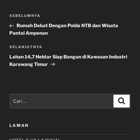
Navigasi
Pos
SEBELUMNYA
pos
Sebelumnya
Rumah Dekat Dengan Polda NTB dan Wisata
Pantai Ampenan
Pos
SELANJUTNYA
Selanjutnya
Lahan 14,7 Hektar Siap Bangun di Kawasan Industri
Karawang Timur
Pencarian
Cari
untuk:
LAMAN