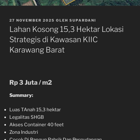
DIPOSKAN
27 NOVEMBER 2025
OLEH
SUPARDANI
PADA
Lahan Kosong 15,3 Hektar Lokasi
Strategis di Kawasan KIIC
Karawang Barat
Rp 3 Juta / m2
Summary:
Luas TAnah 15,3 hektar
Legalitas SHGB
Akses Container 40 feet
Zona Industri
Cocok Di Bangun Pabrik,Dan Pergudangan..