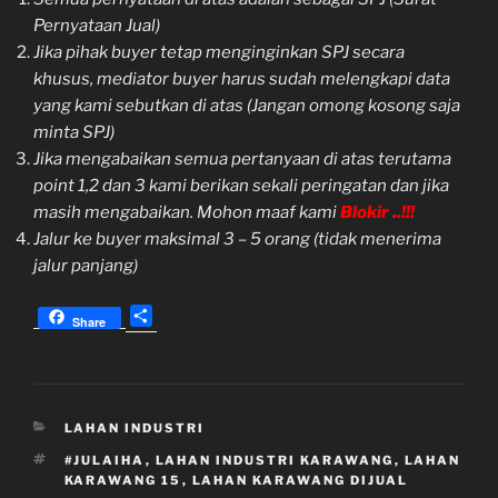
Pernyataan Jual)
Jika pihak buyer tetap menginginkan SPJ secara
khusus, mediator buyer harus sudah melengkapi data
yang kami sebutkan di atas (Jangan omong kosong saja
minta SPJ)
Jika mengabaikan semua pertanyaan di atas terutama
point 1,2 dan 3 kami berikan sekali peringatan dan jika
masih mengabaikan. Mohon maaf kami
Blokir ..!!!
Jalur ke buyer maksimal 3 – 5 orang (tidak menerima
jalur panjang)
S
Share
h
a
r
e
KATEGORI
LAHAN INDUSTRI
TAG
#JULAIHA
,
LAHAN INDUSTRI KARAWANG
,
LAHAN
KARAWANG 15
,
LAHAN KARAWANG DIJUAL