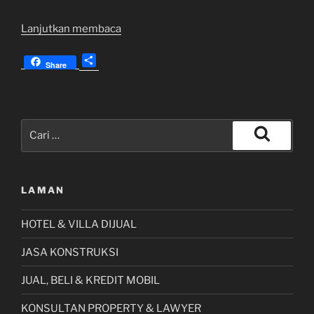
“Jual
Lanjutkan membaca
Genteng
S
Pejaten,
Share
h
Mantili
a
dan
r
Kodok
e
Pencarian
Bahan
untuk:
Tanah
Cari
Liat
di
LAMAN
Lombok
–
HOTEL & VILLA DIJUAL
NTB”
JASA KONSTRUKSI
JUAL, BELI & KREDIT MOBIL
KONSULTAN PROPERTY & LAWYER