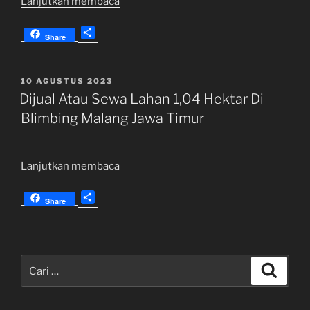
“Dijual
Lanjutkan membaca
Lahan
S
Satu
Share
h
Hamparan
a
600
r
DIPOSKAN
10 AGUSTUS 2023
Hektar
e
PADA
Dijual Atau Sewa Lahan 1,04 Hektar Di
di
Blimbing Malang Jawa Timur
Lereng
Arjuna
Jawa
“Dijual
Lanjutkan membaca
Timur”
Atau
S
Sewa
Share
h
Lahan
a
1,04
r
Hektar
e
Pencarian
Di
Cari
untuk:
Blimbing
Malang