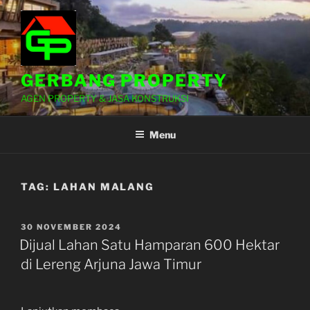
Lompat
ke
konten
GERBANG PROPERTY
AGEN PROPERTY & JASA KONSTRUKSI
Menu
TAG:
LAHAN MALANG
DIPOSKAN
30 NOVEMBER 2024
PADA
Dijual Lahan Satu Hamparan 600 Hektar
di Lereng Arjuna Jawa Timur