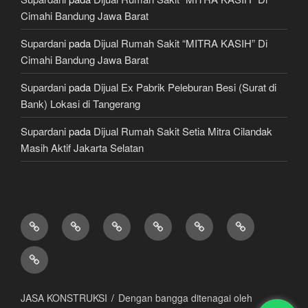
Cimahi Bandung Jawa Barat
Supardani
pada
Dijual Rumah Sakit “MITRA KASIH” Di
Cimahi Bandung Jawa Barat
Supardani
pada
Dijual Ex Pabrik Peleburan Besi (Surat di
Bank) Lokasi di Tangerang
Supardani
pada
Dijual Rumah Sakit Setia Mitra Cilandak
Masih Aktif Jakarta Selatan
TANAH
RUMAH
HOTEL
LAHAN
KONSULTAN
JUAL,
DIJUAL
DIJUAL
&
/
PROPERTY
BELI
JASA
VILLA
TEMPAT
&
&
KONSTRUKSI
DIJUAL
BISNIS
LAWYER
KREDIT
/
MOBIL
JASA KONSTRUKSI
Dengan bangga ditenagai oleh