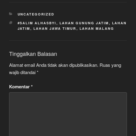
r
e
KATEGORI
UNCATEGORIZED
TAG
#SALIM ALHASBYI
,
LAHAN GUNUNG JATIM
,
LAHAN
JATIM
,
LAHAN JAWA TIMUR
,
LAHAN MALANG
Tinggalkan Balasan
Alamat email Anda tidak akan dipublikasikan.
Ruas yang
wajib ditandai
*
Komentar
*