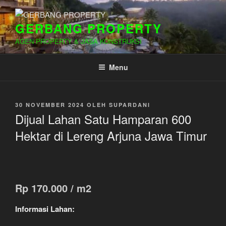
Lompat
ke
GERBANG PROPERTY
konten
AGEN PROPERTY & JASA KONSTRUKSI
Menu
DIPOSKAN
30 NOVEMBER 2024
OLEH
SUPARDANI
PADA
Dijual Lahan Satu Hamparan 600
Hektar di Lereng Arjuna Jawa Timur
Rp 170.000 / m2
Informasi Lahan: