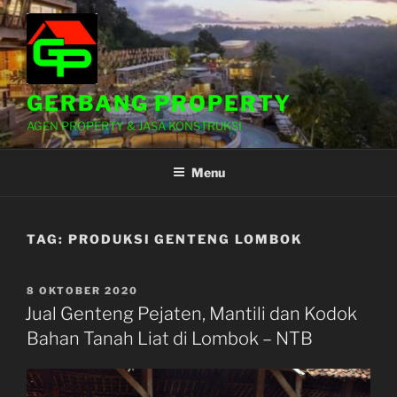
Lompat
ke
konten
GERBANG PROPERTY
AGEN PROPERTY & JASA KONSTRUKSI
Menu
TAG:
PRODUKSI GENTENG LOMBOK
DIPOSKAN
8 OKTOBER 2020
PADA
Jual Genteng Pejaten, Mantili dan Kodok
Bahan Tanah Liat di Lombok – NTB