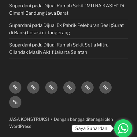
Supardani
pada
Dijual Rumah Sakit “MITRA KASIH” Di
Cimahi Bandung Jawa Barat
Supardani
pada
Dijual Ex Pabrik Peleburan Besi (Surat
di Bank) Lokasi di Tangerang
Supardani
pada
Dijual Rumah Sakit Setia Mitra
Cilandak Masih Aktif Jakarta Selatan
TANAH
RUMAH
HOTEL
LAHAN
KONSULTAN
JUAL,
DIJUAL
DIJUAL
&
/
PROPERTY
BELI
JASA
VILLA
TEMPAT
&
&
KONSTRUKSI
DIJUAL
BISNIS
LAWYER
KREDIT
/
MOBIL
JASA KONSTRUKSI
Dengan bangga ditenagai oleh
GEDUNG
WordPress
Saya Supardani