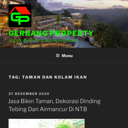
Lompat
ke
konten
GERBANG PROPERTY
AGEN PROPERTY & JASA KONSTRUKSI
Menu
TAG:
TAMAN DAN KOLAM IKAN
DIPOSKAN
27 DESEMBER 2020
PADA
Jasa Bikin Taman, Dekorasi Dinding
Tebing Dan Airmancur Di NTB