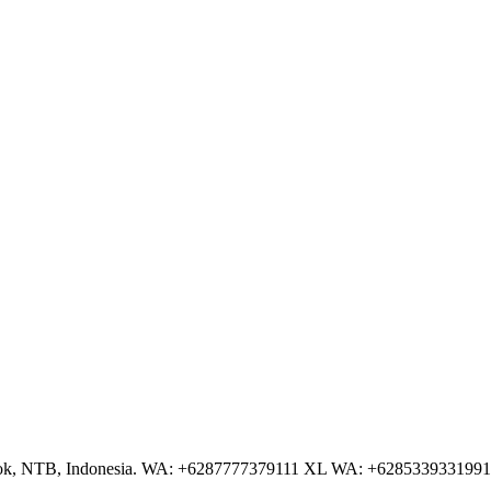
NTB, Indonesia. WA: +6287777379111 XL WA: +6285339331991 AS