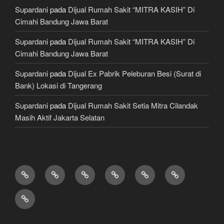
Supardani
pada
Dijual Rumah Sakit “MITRA KASIH” Di
Cimahi Bandung Jawa Barat
Supardani
pada
Dijual Rumah Sakit “MITRA KASIH” Di
Cimahi Bandung Jawa Barat
Supardani
pada
Dijual Ex Pabrik Peleburan Besi (Surat di
Bank) Lokasi di Tangerang
Supardani
pada
Dijual Rumah Sakit Setia Mitra Cilandak
Masih Aktif Jakarta Selatan
TANAH
RUMAH
HOTEL
LAHAN
KONSULTAN
JUAL,
DIJUAL
DIJUAL
&
/
PROPERTY
BELI
JASA
VILLA
TEMPAT
&
&
KONSTRUKSI
DIJUAL
BISNIS
LAWYER
KREDIT
/
MOBIL