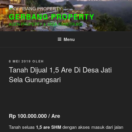
Lompat
ke
GERBANG PROPERTY
konten
AGEN PROPERTY & JASA KONSTRUKSI
Menu
DIPOSKAN
8 MEI 2019
OLEH
PADA
Tanah Dijual 1,5 Are Di Desa Jati
Sela Gunungsari
Rp 100.000.000 / Are
Tanah seluas
1,5 are SHM
dengan akses masuk dari jalan