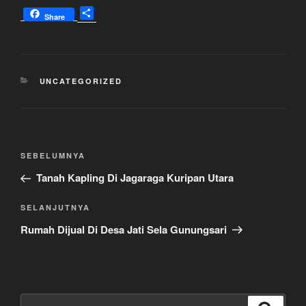
S
Share
h
a
r
e
KATEGORI
UNCATEGORIZED
Navigasi
Pos
SEBELUMNYA
pos
Sebelumnya
Tanah Kapling Di Jagaraga Kuripan Utara
Pos
SELANJUTNYA
Selanjutnya
Rumah Dijual Di Desa Jati Sela Gunungsari
Pencarian
Cari