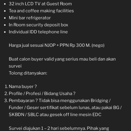
32 inch LCD TV at Guest Room
Tea and coffee making facilities
Mini bar refrigerator
In Room security deposit box
Individual IDD telephone line
Harga jual sesuai NJOP + PPN Rp 300 M. (nego)
Buat calon buyer valid yang serius mau beli dan akan
survei
Tolong ditanyakan:
Nama buyer ?
Profile / Profesi / Bidang Usaha ?
Pembayaran ? Tidak bisa menggunakan Bridging /
Funder / Geser sertifikat sebelum lunas, atau pakai BG /
SKBDN / SBLC atau gesek off line mesin EDC
Survei diajukan 1 – 2 hari sebelumnya. Pihak yang