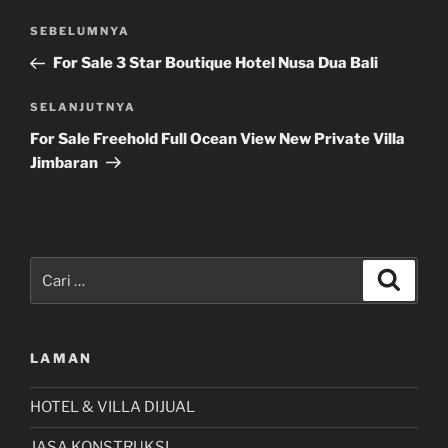
Navigasi
Pos
SEBELUMNYA
pos
Sebelumnya
For Sale 3 Star Boutique Hotel Nusa Dua Bali
Pos
SELANJUTNYA
Selanjutnya
For Sale Freehold Full Ocean View New Private Villa
Jimbaran
Pencarian
Cari
untuk:
LAMAN
HOTEL & VILLA DIJUAL
JASA KONSTRUKSI