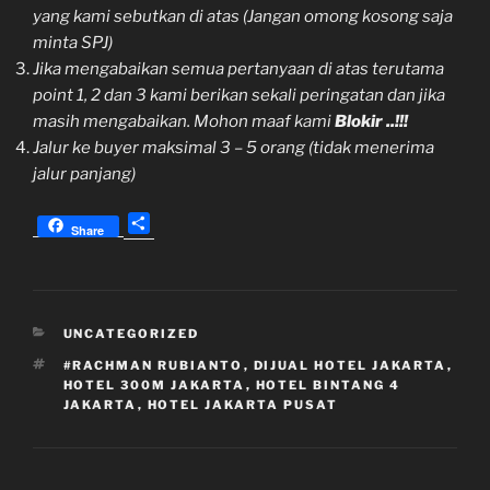
yang kami sebutkan di atas (Jangan omong kosong saja
minta SPJ)
Jika mengabaikan semua pertanyaan di atas terutama
point 1, 2 dan 3 kami berikan sekali peringatan dan jika
masih mengabaikan. Mohon maaf kami
Blokir ..!!!
Jalur ke buyer maksimal 3 – 5 orang (tidak menerima
jalur panjang)
S
Share
h
a
r
e
KATEGORI
UNCATEGORIZED
TAG
#RACHMAN RUBIANTO
,
DIJUAL HOTEL JAKARTA
,
HOTEL 300M JAKARTA
,
HOTEL BINTANG 4
JAKARTA
,
HOTEL JAKARTA PUSAT