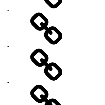
KONSULTAN
PROPERTY
&
LAWYER
JUAL,
BELI
&
KREDIT
MOBIL
JASA
KONSTRUKSI