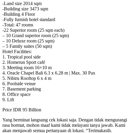
-Land size 2014 sqm
-Building size 3473 sqm
-Building 4 Floor
-Fully furnish hotel standard
-Total: 47 rooms
-22 Superior room (25 sqm each)
– 10 Grand superior room (25 sqm)
– 10 Deluxe room (25 sqm)
– 5 Family suites (50 sqm)
Hotel Facilities:
1. Tropical pool side
2. Homerun Sport café
3. Meeting room 16×10 m
4. Oracle Chapel Bali 6.3 x 6.28 m | Max. 30 Pax
5. Nibiru Rooftop 6 x 4 m
6. Poolside venue
7. Basement parking
8. Office space
9. Lift
Price IDR 95 Billion
Yang berminat langsung cek lokasi saja. Dengan tidak mengurangi
rasa hormat, mohon maaf kami tidak melayani tanya jawab. Kami
akan menjawab semua pertanyaan di lokasi. “Terimakasih.