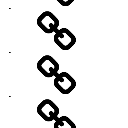
RUMAH
DIJUAL
HOTEL
&
VILLA
DIJUAL
LAHAN
/
TEMPAT
BISNIS
/
GEDUNG