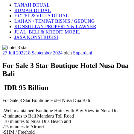
TANAH DIJUAL
RUMAH DIJUAL
HOTEL & VILLA DIJUAL
LAHAN / TEMPAT BISNIS / GEDUNG
KONSULTAN PROPERTY & LAWYER
JUAL, BELI & KREDIT MOBIL
JASA KONSTRUKSI
Diposkan
27 Juli 2022
18 September 2024
oleh
Supardani
pada
For Sale 3 Star Boutique Hotel Nusa Dua
Bali
IDR 95 Billion
For Sale 3 Star Boutique Hotel Nusa Dua Bali
-Well maintained Boutique Hotel with Bay View in Nusa Dua
-3 minutes to Bali Mandara Toll Road
-10 minutes to Nusa Dua Beach and
-15 minutes to Airport
-SHM / Freehold