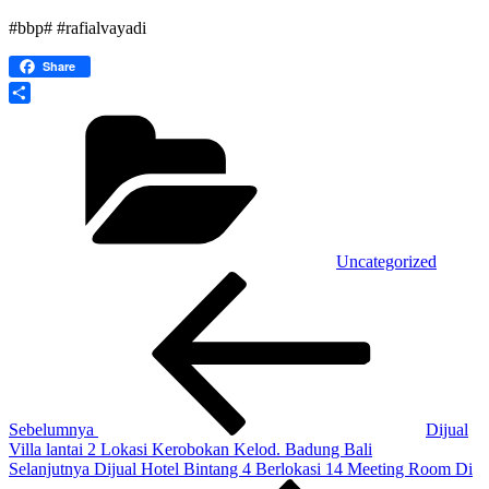
#bbp# #rafialvayadi
Share
Kategori
Share
Uncategorized
Navigasi
Pos
Sebelumnya
pos
Sebelumnya
Dijual
Villa lantai 2 Lokasi Kerobokan Kelod. Badung Bali
Pos
Selanjutnya
Dijual Hotel Bintang 4 Berlokasi 14 Meeting Room Di
Selanjutnya